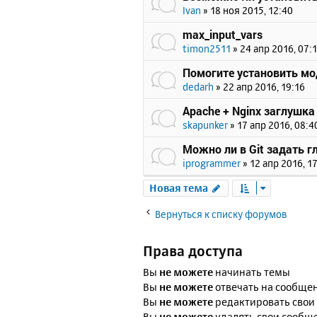
Ivan
»
18 ноя 2015, 12:40
max_input_vars
timon2511
»
24 апр 2016, 07:
Помогите установить мод
dedarh
»
22 апр 2016, 19:16
Apache + Nginx заглушк
skapunker
»
17 апр 2016, 08:4
Можно ли в Git задать г
iprogrammer
»
12 апр 2016, 1
Новая тема
Вернуться к списку форумов
Права доступа
Вы
не можете
начинать темы
Вы
не можете
отвечать на сообще
Вы
не можете
редактировать свои
Вы
не можете
удалять свои сообщ