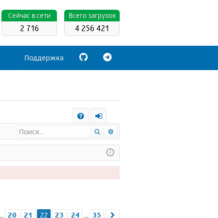
Cейчас в сети
Всего загрузок
2 716
4 256 421
Поддержка
С
Поиск
Расширенный поиск
FA
х
Q
о
д
а
22
из
35
20
21
22
23
24
35
д.
След.
…
…