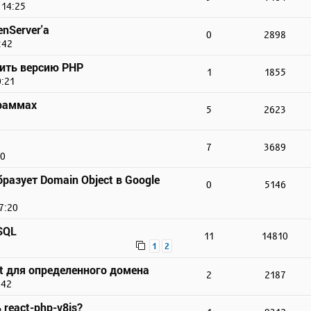
 14:25
nServer'а
0
2898
:42
чить версию PHP
1
1855
0:21
граммах
5
2623
7
3689
20
бразует Domain Object в Google
0
5146
7:20
SQL
11
14810
1
2
 для определенного домена
2
2187
:42
react-php-v8js?