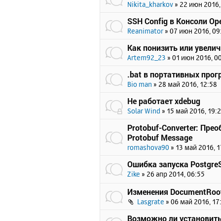
Nikita_kharkov
»
22 июн 2016,
SSH Config в Консоли Ope
Reanimator
»
07 июн 2016, 09
Как понизить или увели
Artem92_23
»
01 июн 2016, 0
.bat в портативных про
Bio man
»
28 май 2016, 12:58
Не работает xdebug
Solar Wind
»
15 май 2016, 19:
Protobuf-Converter: Прео
Protobuf Message
romashova90
»
13 май 2016, 1
Ошибка запуска Postgre
Zike
»
26 апр 2014, 06:55
Изменения DocumentRoot
Lasgrate
»
06 май 2016, 17
Возможно ли установить 