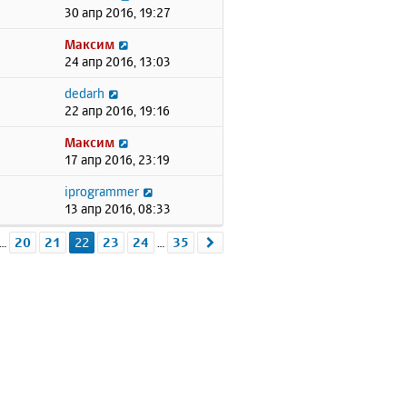
30 апр 2016, 19:27
Максим
24 апр 2016, 13:03
dedarh
22 апр 2016, 19:16
Максим
17 апр 2016, 23:19
iprogrammer
13 апр 2016, 08:33
а
22
из
35
20
21
22
23
24
35
д.
След.
…
…