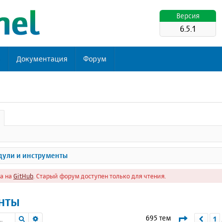
Версия
6.5.1
ь
Документация
Форум
ули и инструменты
а на
GitHub
. Старый форум доступен только для чтения.
нты
Поиск
Расширенный поиск
Страниц
695 тем
1
Пре