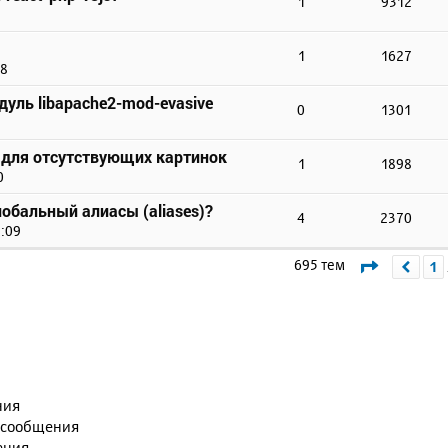
1
9312
1
1627
18
уль libapache2-mod-evasive
0
1301
а для отсутствующих картинок
1
1898
0
лобальный алиасы (aliases)?
4
2370
7:09
Страниц
695 тем
1
Пре
ния
 сообщения
ения