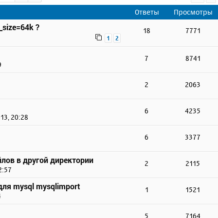
Ответы
Просмотры
_size=64k ?
18
7771
1
2
7
8741
9
2
2063
6
4235
13, 20:28
6
3377
йлов в другой директории
2
2115
2:57
для mysql mysqlimport
1
1521
4
5
7164