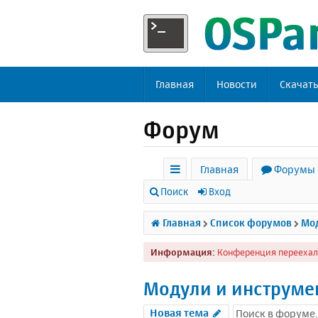
Главная
Новости
Скачат
Форум
Главная
Форумы
с
Поиск
Вход
ы
Главная
Список форумов
Мод
л
Информация:
Конференция переехал
к
и
Модули и инструме
Новая тема