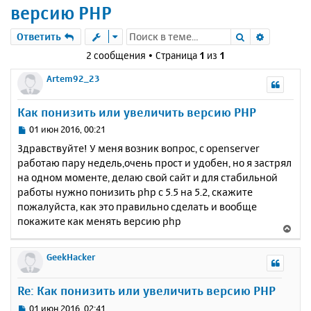
версию PHP
Поиск
Расшире
Ответить
2 сообщения • Страница
1
из
1
Artem92_23
Как понизить или увеличить версию PHP
С
01 июн 2016, 00:21
о
Здравствуйте! У меня возник вопрос, с openserver
о
работаю пару недель,очень прост и удобен, но я застрял
б
на одном моменте, делаю свой сайт и для стабильной
щ
е
работы нужно понизить php с 5.5 на 5.2, скажите
н
пожалуйста, как это правильно сделать и вообще
и
покажите как менять версию php
В
е
е
р
GeekHacker
н
у
Re: Как понизить или увеличить версию PHP
т
ь
С
01 июн 2016, 02:41