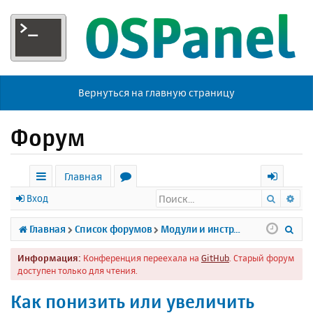
Вернуться на главную страницу
Форум
Главная
Поиск
Ра
с
о
х
Вход
ы
р
о
П
Главная
Список форумов
Модули и инструменты
л
у
д
о
Информация:
Конференция переехала на
GitHub
. Старый форум
к
м
и
доступен только для чтения.
и
ы
с
Как понизить или увеличить
к