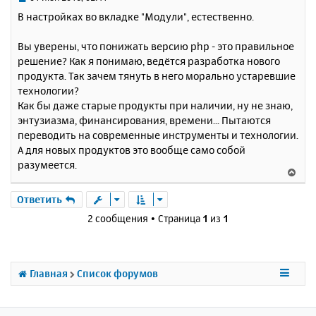
с
о
В настройках во вкладке "Модули", естественно.
о
я
б
к
Вы уверены, что понижать версию php - это правильное
щ
н
е
решение? Как я понимаю, ведётся разработка нового
а
н
продукта. Так зачем тянуть в него морально устаревшие
ч
и
а
технологии?
е
л
Как бы даже старые продукты при наличии, ну не знаю,
у
энтузиазма, финансирования, времени... Пытаются
переводить на современные инструменты и технологии.
А для новых продуктов это вообще само собой
разумеется.
В
е
р
Ответить
н
2 сообщения • Страница
1
из
1
у
т
ь
с
Главная
Список форумов
я
к
н