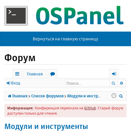
Вернуться на главную страницу
Форум
Главная
Поиск
Ра
с
о
х
Вход
ы
р
о
П
Главная
Список форумов
Модули и инструменты
л
у
д
о
Информация:
Конференция переехала на
GitHub
. Старый форум
к
м
и
доступен только для чтения.
и
ы
с
Модули и инструменты
к