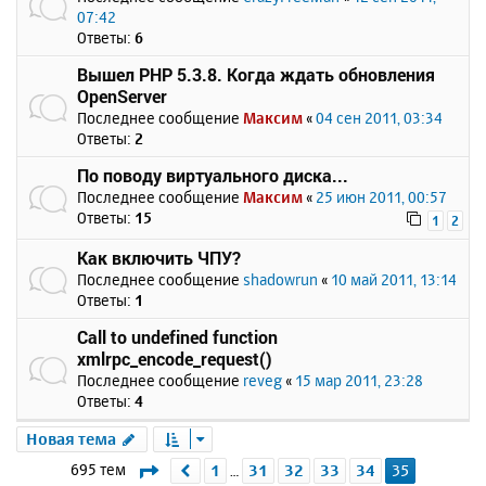
07:42
Ответы:
6
Вышел PHP 5.3.8. Когда ждать обновления
OpenServer
Последнее сообщение
Максим
«
04 сен 2011, 03:34
Ответы:
2
По поводу виртуального диска...
Последнее сообщение
Максим
«
25 июн 2011, 00:57
Ответы:
15
1
2
Как включить ЧПУ?
Последнее сообщение
shadowrun
«
10 май 2011, 13:14
Ответы:
1
Call to undefined function
xmlrpc_encode_request()
Последнее сообщение
reveg
«
15 мар 2011, 23:28
Ответы:
4
Новая тема
Страница
35
из
35
695 тем
1
31
32
33
34
35
Пред.
…