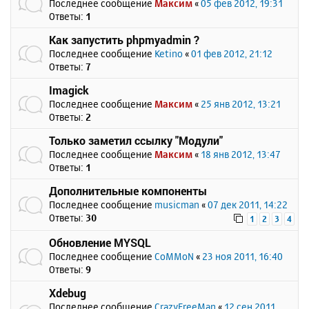
Последнее сообщение
Максим
«
05 фев 2012, 19:31
Ответы:
1
Как запустить phpmyadmin ?
Последнее сообщение
Ketino
«
01 фев 2012, 21:12
Ответы:
7
Imagick
Последнее сообщение
Максим
«
25 янв 2012, 13:21
Ответы:
2
Только заметил ссылку "Модули"
Последнее сообщение
Максим
«
18 янв 2012, 13:47
Ответы:
1
Дополнительные компоненты
Последнее сообщение
musicman
«
07 дек 2011, 14:22
Ответы:
30
1
2
3
4
Обновление MYSQL
Последнее сообщение
CoMMoN
«
23 ноя 2011, 16:40
Ответы:
9
Xdebug
Последнее сообщение
CrazyFreeMan
«
12 сен 2011,