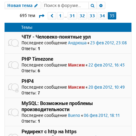
Поиск
Расширенный 
Новая тема
Страница
35
из
35
695 тем
1
31
32
33
34
35
Пред.
…
Темы
ЧПУ - Человеко-понятные урл
Последнее сообщение
Андрюша
«
23 фев 2012, 23:08
Ответы:
1
PHP Timezone
Последнее сообщение
Максим
«
22 фев 2012, 16:45
Ответы:
6
PHP4
Последнее сообщение
Максим
«
20 фев 2012, 10:49
Ответы:
7
MySQL: Возможные проблемы
производительности
Последнее сообщение
Bueno
«
06 фев 2012, 18:11
Ответы:
1
Редирект с http на https