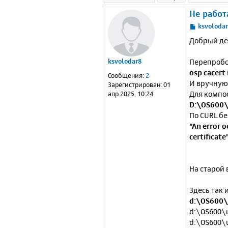
Не работ
С
ksvoloda
о
Добрый де
о
б
Перепробо
ksvolodar8
щ
е
osp cacert 
Сообщения:
2
н
И вручную
Зарегистрирован:
01
и
Для компо
апр 2025, 10:24
е
D:\OS600\
По CURL бе
"An error o
certificate
На старой 
Здесь так 
d:\OS600\
d:\OS600\u
d:\OS600\u