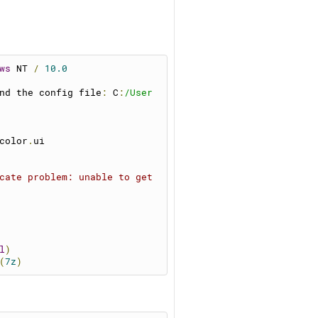
ws
 NT 
/
10.0
nd the config file
:
 C
:
/User
color
.
ui
cate problem: unable to get 
l
)
(
7z
)