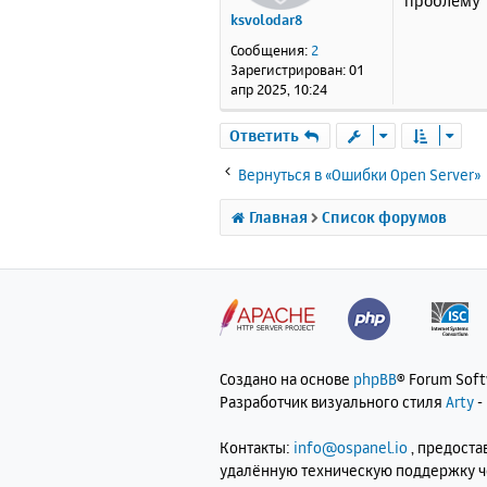
проблему
б
Thr
ksvolodar8
Zen
щ
Zen
е
Сообщения:
2
Zen
н
Зарегистрирован:
01
Zen
и
апр 2025, 10:24
IPv
е
DTr
Ответить
Reg
p2
,
Вернуться в «Ошибки Open Server»
Reg
lsv
Главная
Список форумов
Reg
wer
Thi
Zen
 _
Создано на основе
phpBB
® Forum Sof
Разработчик визуального стиля
Arty
-
Con
Контакты:
info@ospanel.io
, предост
bcm
удалённую техническую поддержку 
BCM