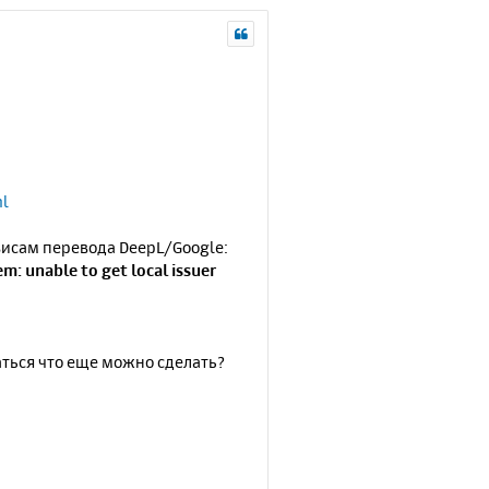
ml
висам перевода DeepL/Google:
em: unable to get local issuer
браться что еще можно сделать?