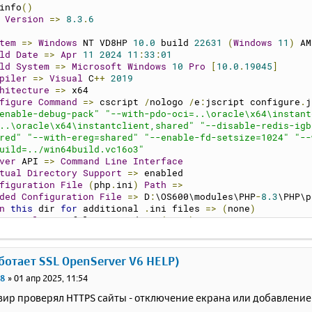
info
()
 
Version
=>
8.3
.
6
tem
=>
Windows
 NT VD8HP 
10.0
 build 
22631
(
Windows
11
)
 AM
ld
Date
=>
Apr
11
2024
11
:
33
:
01
ld
System
=>
Microsoft
Windows
10
Pro
[
10.0
.
19045
]
piler
=>
Visual
 C
++
2019
hitecture
=>
 x64
figure
Command
=>
 cscript 
/
nologo 
/
e
:
jscript configure
.
j
enable-debug-pack"
"--with-pdo-oci=..\oracle\x64\instant
..\oracle\x64\instantclient,shared"
"--disable-redis-igb
red"
"--with-ereg=shared"
"--enable-fd-setsize=1024"
"--
uild=../win64build.vc16o3"
ver
 API 
=>
Command
Line
Interface
tual
Directory
Support
=>
 enabled
figuration
File
(
php
.
ini
)
Path
=>
ded
Configuration
File
=>
 D
:
\OS600\modules\PHP
-
8.3
\PHP\p
n
this
 dir 
for
 additional 
.
ini files 
=>
(
none
)
itional
.
ini files parsed 
=>
(
none
)
 API 
=>
20230831
 
Extension
=>
20230831
d
Extension
=>
420230831
аботает SSL OpenServer V6 HELP)
d
Extension
Build
=>
 API420230831
,
TS
,
VS16
r8
»
01 апр 2025, 11:54
 
Extension
Build
=>
 API20230831
,
TS
,
VS16
ug
Build
=>
no
вир проверял HTTPS сайты - отключение екрана или добавлени
ead
Safety
=>
 enabled