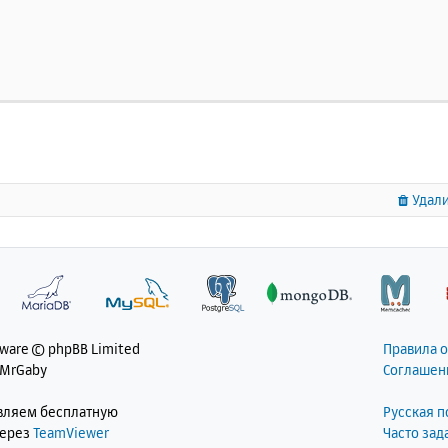
ead
 API 
=>
Windows
Threads
d
Signal
Handling
=>
 disabled
d
Memory
Manager
=>
 enabled
d
Multibyte
Support
=>
 provided 
by
 mbstring
d
Max
Execution
Timers
=>
 disabled
6
Support
=>
 enabled
ace
Support
=>
 disabled
istered
 PHP 
Streams
=>
 php
,
 file
,
 glob
,
 data
,
 http
,
 ftp
,
 https
,
 ftps
,
 phar
,
 zip
istered
Stream
Socket
Transports
=>
 tcp
,
 udp
,
 ssl
,
 tls
,
 
1
.
3
Удали
istered
Stream
Filters
=>
 convert
.
iconv
.*,
string
.
rot13
,
,
 convert
.*,
 consumed
,
 dechunk
,
 zlib
.*,
 bzip2
.*
s
 program makes 
use
 of the 
Zend
Scripting
Language
Engin
d
Engine
 v4
.
3.6
,
Copyright
(
c
)
Zend
Technologies
________________________________________________________
tware © phpBB Limited
Правила 
 MrGaby
Соглашен
figuration
авляем бесплатную
Русская 
ath
через
TeamViewer
Часто за
ath
 support 
=>
 enabled