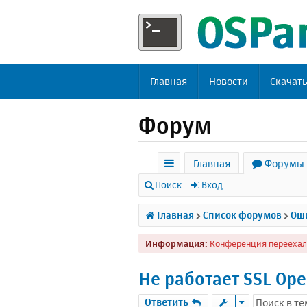
Главная
Новости
Скачат
Форум
Главная
Форумы
с
Поиск
Вход
ы
Главная
Список форумов
Оши
л
Информация:
Конференция переехал
к
и
Не работает SSL Ope
Ответить