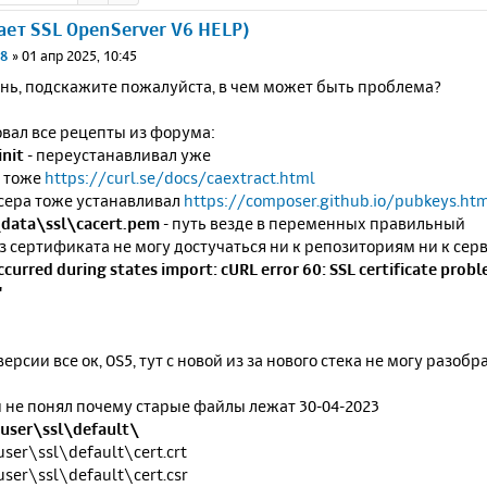
ает SSL OpenServer V6 HELP)
r8
»
01 апр 2025, 10:45
нь, подскажите пожалуйста, в чем может быть проблема?
вал все рецепты из форума:
init
- переустанавливал уже
 тоже
https://curl.se/docs/caextract.html
сера тоже устанавливал
https://composer.github.io/pubkeys.ht
data\ssl\cacert.pem
- путь везде в переменных правильный
з сертификата не могу достучаться ни к репозиториям ни к сер
ccurred during states import: cURL error 60: SSL certificate probl
"
версии все ок, OS5, тут с новой из за нового стека не могу разо
и не понял почему старые файлы лежат 30-04-2023
user\ssl\default\
ser\ssl\default\cert.crt
ser\ssl\default\cert.csr