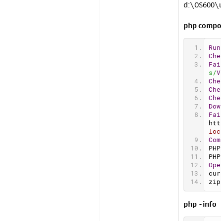
d:\OS600\u
php compos
Run
Che
Fai
s/
V
Che
Che
Che
Dow
Fai
htt
loc
Com
PHP
PHP
Ope
cur
zip
php -info