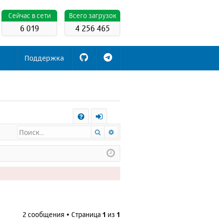
Cейчас в сети
Всего загрузок
6 019
4 256 465
Поддержка
С
Поиск
Расширенный поиск
FA
х
Q
о
д
2 сообщения • Страница
1
из
1