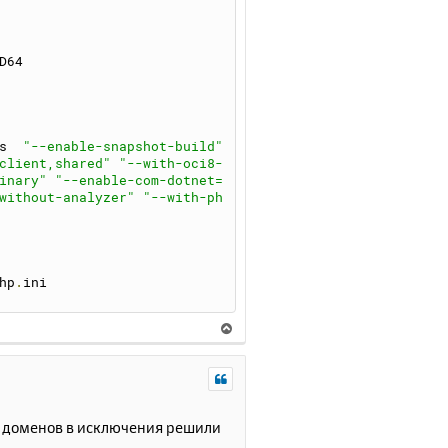
D64
s  
"--enable-snapshot-build"
client,shared"
"--with-oci8-
inary"
"--enable-com-dotnet=
without-analyzer"
"--with-ph
hp
.
ini
В
е
р
н
у
т
е доменов в исключения решили
ь