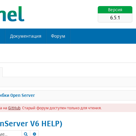
Версия
6.5.1
ь
Документация
Форум
бки Open Server
а на
GitHub
. Старый форум доступен только для чтения.
nServer V6 HELP)
Поиск
Расширенный поиск