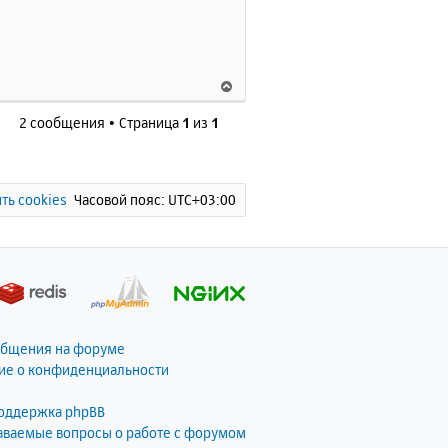
с
я
к
н
В
а
е
ч
2 сообщения • Страница
1
из
1
р
а
 compress
.
zlib
,
 compress
.
bzi
н
л
у
у
tlsv1
.
0
,
 tlsv1
.
1
,
 tlsv1
.
2
,
 t
т
ь
ть cookies
Часовой пояс:
UTC+03:00
string
.
toupper
,
string
.
tolo
с
я
к
e
:
н
а
ч
______________
а
общения на форуме
л
ие о конфиденциальности
у
поддержка phpBB
даваемые вопросы о работе с форумом