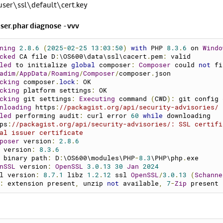
ser\ssl\default\cert.key
er.phar diagnose -vvv
ning
2.8
.
6
(
2025
-
02
-
25
13
:
03
:
50
)
with
 PHP 
8.3
.
6
 on 
Windo
cked
 CA file D
:
\OS600\data\ssl\cacert
.
pem
:
 valid
led
 to initialize 
global
 composer
:
Composer
 could 
not
 fi
adim
/
AppData
/
Roaming
/
Composer
/
composer
.
json
cking
 composer
.
lock
:
 OK
cking
 platform settings
:
 OK
cking
 git settings
:
Executing
 command 
(
CWD
):
 git config 
nloading
https
:
//packagist.org/api/security-advisories/
led
 performing audit
:
 curl error 
60
while
 downloading 
ps
:
//packagist.org/api/security-advisories/
: SSL certifi
al issuer certificate
poser
 version
:
2.8
.
6
 version
:
8.3
.
6
 binary path
:
 D
:
\OS600\modules\PHP
-
8.3
\PHP\php
.
exe
nSSL
 version
:
OpenSSL
3.0
.
13
30
Jan
2024
l version
:
8.7
.
1
 libz 
1.2
.
12
 ssl 
OpenSSL
/
3.0
.
13
(
Schanne
:
 extension present
,
 unzip 
not
 available
,
7
-
Zip
 present 