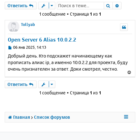
Поиск
Расшире
Ответить
1 сообщение • Страница
1
из
1
Tollyab
Open Server 6 Alias 10.0.2.2
С
06 янв 2025, 14:13
о
Добрый день. Кто подскажет начинающему как
о
прописать алиас ip, а именно 10.0.2.2 для проекта, буду
б
очень признателен за ответ. Доки смотрел, честно.
щ
В
е
е
н
р
Ответить
и
н
е
1 сообщение • Страница
1
из
1
у
т
ь
с
Главная
Список форумов
я
к
н
а