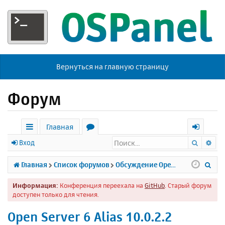
Вернуться на главную страницу
Форум
Главная
Поиск
Ра
с
о
х
Вход
ы
р
о
П
Главная
Список форумов
Обсуждение Open Server
л
у
д
о
Информация:
Конференция переехала на
GitHub
. Старый форум
к
м
и
доступен только для чтения.
и
ы
с
Open Server 6 Alias 10.0.2.2
к