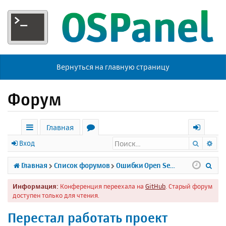
Вернуться на главную страницу
Форум
Главная
Поиск
Ра
с
о
х
Вход
ы
р
о
П
Главная
Список форумов
Ошибки Open Server
л
у
д
о
Информация:
Конференция переехала на
GitHub
. Старый форум
к
м
и
доступен только для чтения.
и
ы
с
Перестал работать проект
к