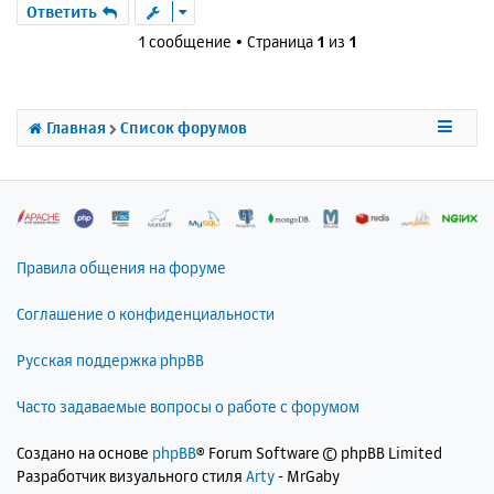
р
Ответить
н
1 сообщение • Страница
1
из
1
у
т
ь
с
Главная
Список форумов
я
к
н
а
ч
а
л
Правила общения на форуме
у
Соглашение о конфиденциальности
Русская поддержка phpBB
Часто задаваемые вопросы о работе с форумом
Создано на основе
phpBB
® Forum Software © phpBB Limited
Разработчик визуального стиля
Arty
- MrGaby