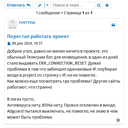
Поиск
Расшире
Ответить
1 сообщение • Страница
1
из
1
FeST1VaL
Перестал работать проект
С
09 дек 2024, 10:37
о
Доброе утро, давно не менял ничего в проекте, это
о
обычный Телеграм бот для оповещения, в один из дней
б
стало выдавать ERR_CONNECTION_RESET. Думал
щ
е
проблема в том что забиндил одинаковые IP, поубирал
н
везде в project.ini строчку с IP, но не помогло...
и
Как можно еще посмотреть где проблема? Другие сайты
е
работают, что странно
В логах пусто...
Антивируса нету, ВПНа нету, Прокси отключен в винде,
Adguard пытался выключать, не помогло, не знаю в чем
может быть проблема.
В
е