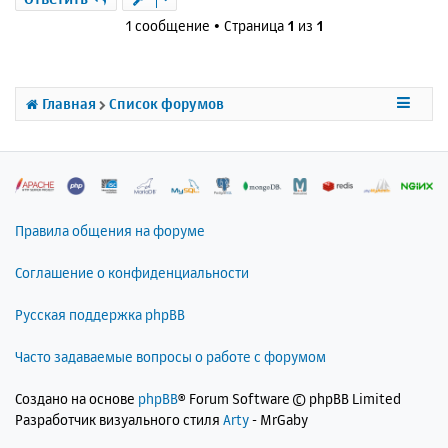
н
1 сообщение • Страница
1
из
1
у
т
ь
с
Главная
Список форумов
я
к
н
а
ч
а
л
Правила общения на форуме
у
Соглашение о конфиденциальности
Русская поддержка phpBB
Часто задаваемые вопросы о работе с форумом
Создано на основе
phpBB
® Forum Software © phpBB Limited
Разработчик визуального стиля
Arty
- MrGaby