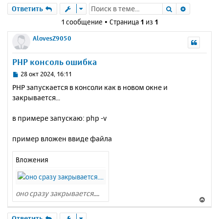
Поиск
Расшире
Ответить
1 сообщение • Страница
1
из
1
AlovesZ9050
PHP консоль ошибка
С
28 окт 2024, 16:11
о
РНР запускается в консоли как в новом окне и
о
закрывается...
б
щ
е
в примере запускаю: php -v
н
и
пример вложен ввиде файла
е
Вложения
оно сразу закрывается....
В
е
р
Ответить