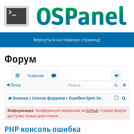
Вернуться на главную страницу
Форум
Главная
Поиск
Ра
с
о
х
Вход
ы
р
о
П
Главная
Список форумов
Ошибки Open Server
л
у
д
о
Информация:
Конференция переехала на
GitHub
. Старый форум
к
м
и
доступен только для чтения.
и
ы
с
PHP консоль ошибка
к