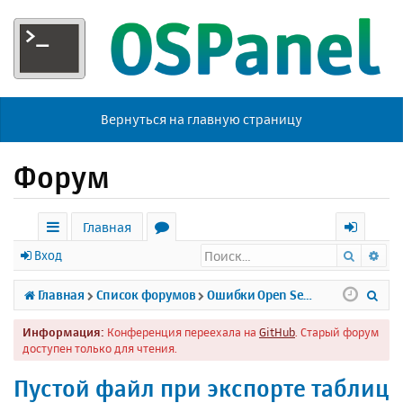
Вернуться на главную страницу
Форум
Главная
Поиск
Ра
с
о
х
Вход
ы
р
о
П
Главная
Список форумов
Ошибки Open Server
л
у
д
о
Информация:
Конференция переехала на
GitHub
. Старый форум
к
м
и
доступен только для чтения.
и
ы
с
Пустой файл при экспорте таблиц
к