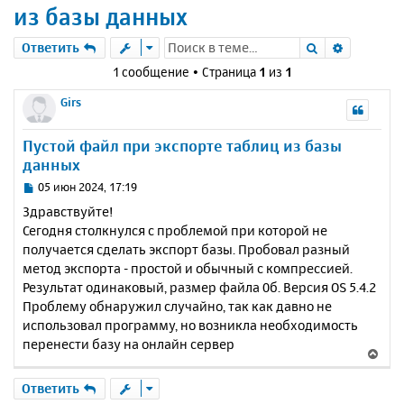
из базы данных
Поиск
Расшире
Ответить
1 сообщение • Страница
1
из
1
Girs
Пустой файл при экспорте таблиц из базы
данных
С
05 июн 2024, 17:19
о
Здравствуйте!
о
Сегодня столкнулся с проблемой при которой не
б
получается сделать экспорт базы. Пробовал разный
щ
е
метод экспорта - простой и обычный с компрессией.
н
Результат одинаковый, размер файла 0б. Версия OS 5.4.2
и
Проблему обнаружил случайно, так как давно не
е
использовал программу, но возникла необходимость
перенести базу на онлайн сервер
В
е
р
Ответить
н