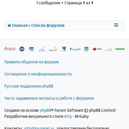
1 сообщение • Страница
1
из
1
у
т
ь
с
Главная
Список форумов
я
к
н
а
ч
а
л
Правила общения на форуме
у
Соглашение о конфиденциальности
Русская поддержка phpBB
Часто задаваемые вопросы о работе с форумом
Создано на основе
phpBB
® Forum Software © phpBB Limited
Разработчик визуального стиля
Arty
- MrGaby
Контакты:
info@ospanel.io
, предоставляем бесплатную