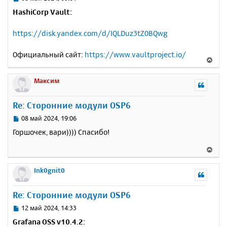
с
о
HashiCorp Vault:
о
я
б
к
https://disk.yandex.com/d/IQLDuz3tZ0BQwg
щ
н
е
а
н
Официальный сайт:
https://www.vaultproject.io/
ч
В
и
а
е
е
л
р
Максим
у
н
у
Re: Сторонние модули OSP6
т
ь
С
08 май 2024, 19:06
с
о
Горшочек, вари)))) Спасибо!
о
я
б
к
В
щ
н
е
е
а
р
Ink0gnit0
н
ч
н
и
а
у
е
Re: Сторонние модули OSP6
л
т
у
ь
С
12 май 2024, 14:33
с
о
Grafana OSS v10.4.2:
о
я