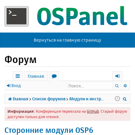
Вернуться на главную страницу
Форум
Главная
Поиск
Ра
с
о
х
Вход
ы
р
о
П
Главная
Список форумов
Модули и инструменты
л
у
д
о
Информация:
Конференция переехала на
GitHub
. Старый форум
к
м
и
доступен только для чтения.
и
ы
с
Сторонние модули OSP6
к