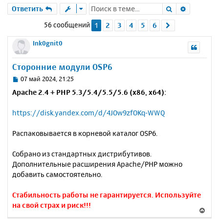
Поиск
Расшире
Ответить
56 сообщений
1
2
3
4
5
6
След.
Ink0gnit0
Сторонние модули OSP6
С
07 май 2024, 21:25
о
Apache 2.4 + PHP 5.3/5.4/5.5/5.6 (x86, x64):
о
б
https://disk.yandex.com/d/4JOw9zfOKq-WWQ
щ
е
н
Распаковывается в корневой каталог OSP6.
и
е
Собрано из стандартных дистрибутивов.
Дополнительные расширения Apache/PHP можно
добавить самостоятельно.
Стабильность работы не гарантируется. Используйте
на свой страх и риск!!!
В
е