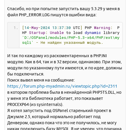
н
ч
и
Спасибо, но при попытке запустить вашу 5.3.29 у меня в
а
е
файл PHP_ERROR.LOG пишутся ошибки вида:
л
у
[
14
-
May
-
2024
13
:
37
:
30
 UTC
]
 PHP 
Warning
:
  P
HP 
Startup
:
Unable
 to load 
dynamic
 library 
'D:/OSPanel/modules/PHP-5.3-x64/PHP/ext\my
sqli'
-
Не
найден
указанный
модуль.
И так по каждому из раскоментаренных в PHP.INI
модулю. Как в 64, так и в 32 версии, одинаково. При этом,
модули по указанному пути имеются, и по идее, должны
бы подключиться.
Поиск вывел меня на сообщение:
https://forum.php-myadmin.ru/viewtopic.php?id=2311
в котором проблема была в ненайденной PHP5TS.DLL, но
у меня эта библиотека работает, это показывет
PROCEXP64 (из sysinternals).
Я хотел запустить под OSPanel старенький проект в
Джумле 2.5, который нормально работает под
Денвером, однако пока что это не получилось, не могу
никак подключить базу MYSQL. Я не уверен, что причина