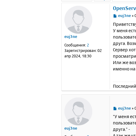
OpenServ
С
euj3ne
»
о
Приветств
о
У меня ест
б
пользовате
euj3ne
щ
е
друга. Воз
Сообщения:
2
н
Сервер хот
Зарегистрирован:
02
и
просматрив
апр 2024, 18:30
е
Или же воз
именно на 
Последний
С
euj3ne
»
о
"У меня ес
о
пользовате
б
euj3ne
друга." -
щ
е
А так же ч