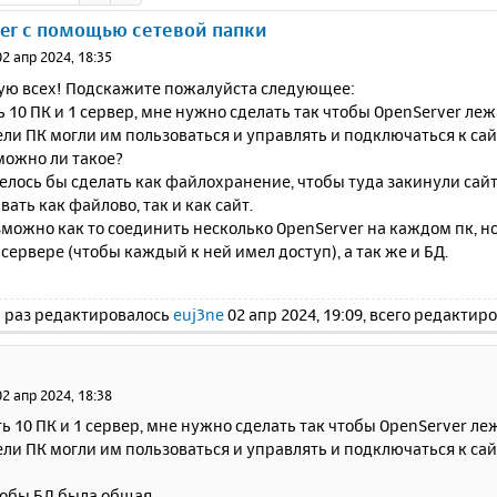
er с помощью сетевой папки
02 апр 2024, 18:35
ую всех! Подскажите пожалуйста следующее:
ь 10 ПК и 1 сервер, мне нужно сделать так чтобы OpenServer леж
ли ПК могли им пользоваться и управлять и подключаться к са
можно ли такое?
елось бы сделать как файлохранение, чтобы туда закинули сай
ать как файлово, так и как сайт.
можно как то соединить несколько OpenServer на каждом пк, н
сервере (чтобы каждый к ней имел доступ), а так же и БД.
 раз редактировалось
euj3ne
02 апр 2024, 19:09, всего редактиро
02 апр 2024, 18:38
ть 10 ПК и 1 сервер, мне нужно сделать так чтобы OpenServer ле
ли ПК могли им пользоваться и управлять и подключаться к са
тобы БД была общая..