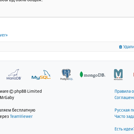
ver»
Удали
tware © phpBB Limited
Правила 
 MrGaby
Соглашен
авляем бесплатную
Русская 
через
TeamViewer
Часто за
Есть идеи