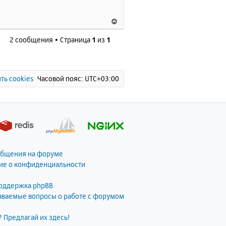
к
н
В
а
е
ч
2 сообщения • Страница
1
из
1
р
а
н
л
у
у
т
ь
ть cookies
Часовой пояс:
UTC+03:00
с
я
к
н
а
ч
а
общения на форуме
л
ие о конфиденциальности
у
поддержка phpBB
даваемые вопросы о работе с форумом
? Предлагай их здесь!