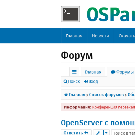
Главная
Новости
Скачат
Форум
Главная
Форумы
с
Поиск
Вход
ы
Главная
Список форумов
Обс
л
Информация:
Конференция переехал
к
и
OpenServer с помо
Ответить