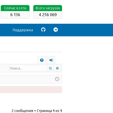
Cейчас в сети
Всего загрузок
6 136
4 256 069
Поддержка
С
Поиск
Расширенный поиск
FA
х
Q
о
д
2 сообщения • Страница
1
из
1