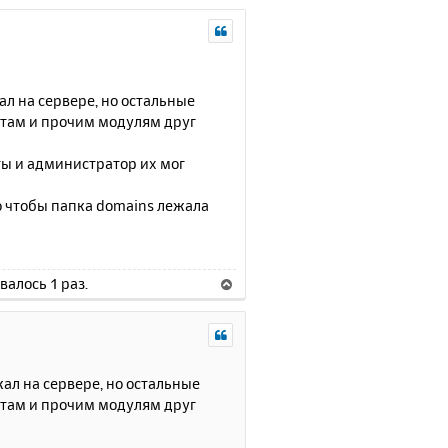
ал на сервере, но остальные
йтам и прочим модулям друг
ты и администратор их мог
о чтобы папка domains лежала
валось 1 раз.
В
е
р
н
у
т
жал на сервере, но остальные
ь
йтам и прочим модулям друг
с
я