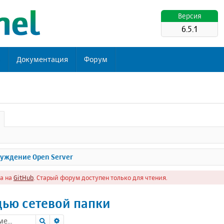
Версия
6.5.1
ь
Документация
Форум
уждение Open Server
а на
GitHub
. Старый форум доступен только для чтения.
щью сетевой папки
Поиск
Расширенный поиск