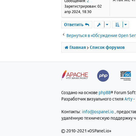
Сообщения:
2
н
Зарегистрирован:
02
и
апр 2024, 18:30
е
Ответить
Вернуться в «Обсуждение Open Ser
Главная
Список форумов
Создано на основе
phpBB
® Forum Sof
Разработчик визуального стиля
Arty
-
Контакты:
info@ospanel.io
, предост
удалённую техническую поддержку 
©
2010-2021 «OSPanel.io»