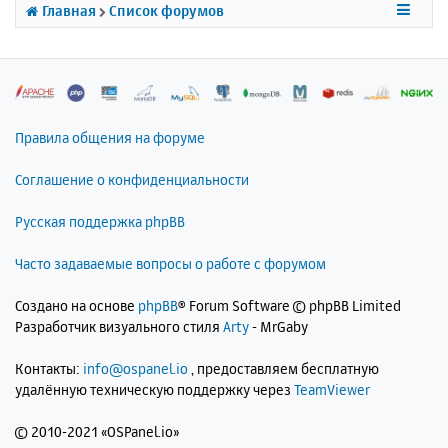
Главная
Список форумов
я
к
н
а
ч
а
л
Правила общения на форуме
у
Соглашение о конфиденциальности
Русская поддержка phpBB
Часто задаваемые вопросы о работе с форумом
Создано на основе
phpBB
® Forum Software © phpBB Limited
Разработчик визуального стиля
Arty
- MrGaby
Контакты:
info@ospanel.io
, предоставляем бесплатную
удалённую техническую поддержку через
TeamViewer
©
2010-2021 «OSPanel.io»