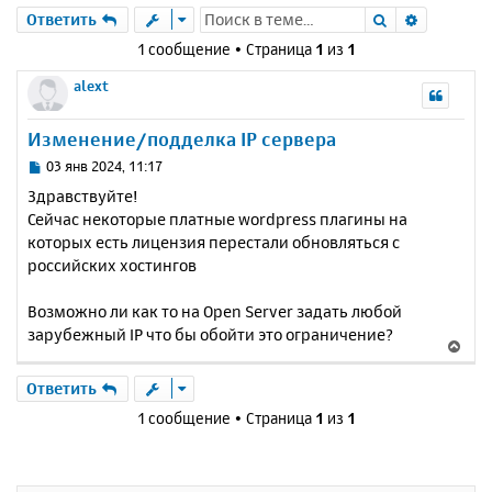
Поиск
Расшире
Ответить
1 сообщение • Страница
1
из
1
alext
Изменение/подделка IP сервера
С
03 янв 2024, 11:17
о
Здравствуйте!
о
Сейчас некоторые платные wordpress плагины на
б
которых есть лицензия перестали обновляться с
щ
е
российских хостингов
н
и
Возможно ли как то на Open Server задать любой
е
зарубежный IP что бы обойти это ограничение?
В
е
р
Ответить
н
1 сообщение • Страница
1
из
1
у
т
ь
с