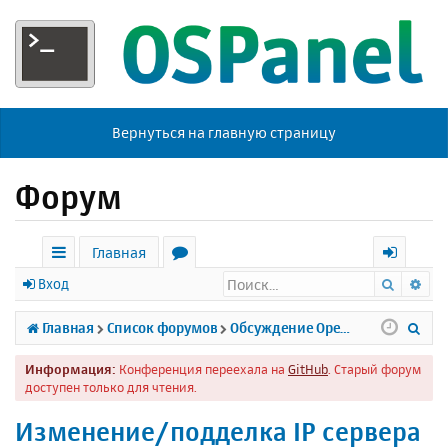
Вернуться на главную страницу
Форум
Главная
Поиск
Ра
с
о
х
Вход
ы
р
о
П
Главная
Список форумов
Обсуждение Open Server
л
у
д
о
Информация:
Конференция переехала на
GitHub
. Старый форум
к
м
и
доступен только для чтения.
и
ы
с
Изменение/подделка IP сервера
к