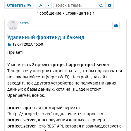
Поиск
Расшире
Ответить
1 сообщение • Страница
1
из
1
estra
Удаленный фронтенд и бэкенд
С
12 окт 2023, 15:50
о
Привет!
о
б
У меня есть 2 проекта
project.app
и
project.server
.
щ
е
Теперь хочу настроить проекты так, чтобы подключатся
н
по локальной сети (через WiFi). Настройл, на сайт
и
заходит, но с другого устройства не получаю никаких
е
данных с базы данных, хотя на ПК, где и стоит
OpenServer, все ок.
project.app
- сайт, который через url
"http://project.server" подключается к проекту
project.server
, для получения данных с сервера.
project.server
- это REST API, которая и взаимодествует с