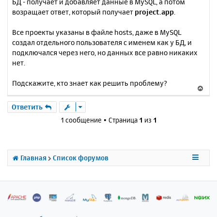
БД - получает и добавляет данные в MySQL, а потом
возращает ответ, который получает
project.app
.
Все проекты указаны в файле hosts, даже в MySQL
создал отдельного пользователя с именем как у БД, и
подключался через него, но данных все равно никаких
нет.
Подскажите, кто знает как решить проблему?
В
е
р
Ответить
н
1 сообщение • Страница
1
из
1
у
т
ь
с
Главная
Список форумов
я
к
н
а
ч
а
л