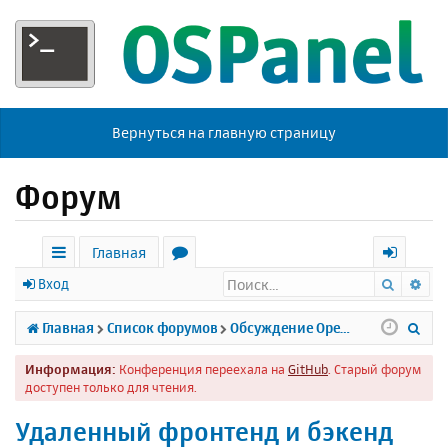
Вернуться на главную страницу
Форум
Главная
Поиск
Ра
с
о
х
Вход
ы
р
о
П
Главная
Список форумов
Обсуждение Open Server
л
у
д
о
Информация:
Конференция переехала на
GitHub
. Старый форум
к
м
и
доступен только для чтения.
и
ы
с
Удаленный фронтенд и бэкенд
к