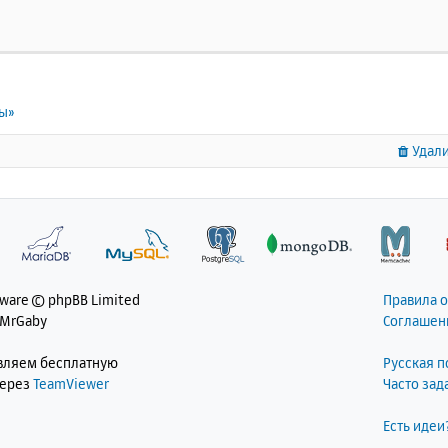
ты»
Удали
tware © phpBB Limited
Правила 
 MrGaby
Соглашен
авляем бесплатную
Русская 
через
TeamViewer
Часто за
Есть идеи