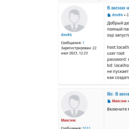
В меню 
С
dev86
»
2
о
Добрый ден
о
полный па
б
osp запуст
dev86
щ
е
Сообщения:
1
н
host:local
Зарегистрирован:
22
и
user root
июл 2023, 12:23
е
password: 
bd: localho
не пускает
как создат
Re: В ме
С
Максим
о
Включите 
о
б
Максим
щ
е
Сообщения:
5511