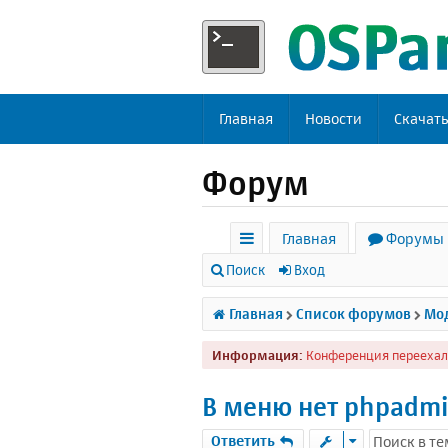
Главная
Новости
Скачат
Форум
Главная
Форумы
с
Поиск
Вход
ы
Главная
Список форумов
Мод
л
Информация:
Конференция переехал
к
и
В меню нет phpadm
Ответить