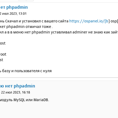
нет phpadmin
2 июл 2023, 13:01
ь Скачал и установил с вашего сайта
https://ospanel.io/[b
] os
кет phpadmin отмичал тоже .
ил а в в меню нет phpadmin уставливал adminer не знаю как за
host
root
st
ь базу и пользователя с нуля
ню нет phpadmin
»
22 июл 2023, 16:18
модуль MySQL или MariaDB.