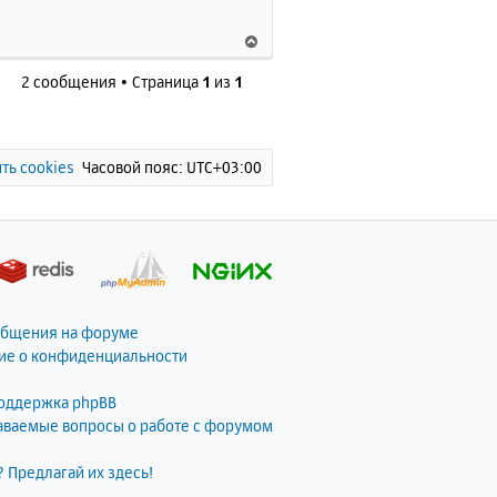
к
н
В
а
е
ч
2 сообщения • Страница
1
из
1
р
а
н
л
у
у
т
ь
ть cookies
Часовой пояс:
UTC+03:00
с
я
к
н
а
ч
а
общения на форуме
л
ие о конфиденциальности
у
поддержка phpBB
даваемые вопросы о работе с форумом
? Предлагай их здесь!