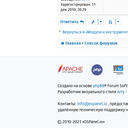
н
Зарегистрирован:
11
и
дек 2010, 20:29
е
Ответить
Вернуться в «Модули и инструмен
Главная
Список форумов
Создано на основе
phpBB
® Forum Sof
Разработчик визуального стиля
Arty
-
Контакты:
info@ospanel.io
, предост
удалённую техническую поддержку 
©
2010-2021 «OSPanel.io»