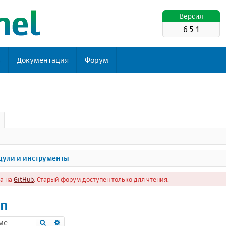
Версия
6.5.1
ь
Документация
Форум
ули и инструменты
а на
GitHub
. Старый форум доступен только для чтения.
in
Поиск
Расширенный поиск