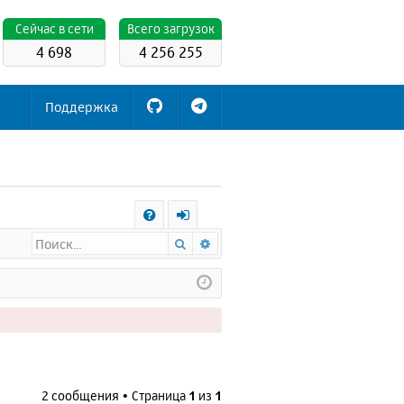
Cейчас в сети
Всего загрузок
4 698
4 256 255
Поддержка
С
Поиск
Расширенный поиск
FA
х
Q
о
д
2 сообщения • Страница
1
из
1