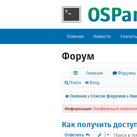
Главная
Новости
Скачат
Форум
Главная
Форумы
с
Поиск
Вход
ы
Главная
Список форумов
Оши
л
Информация:
Конференция переехал
к
и
Как получить доступ
Ответить