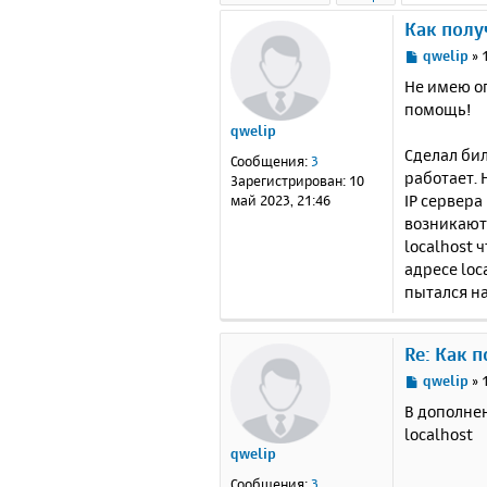
Как полу
С
qwelip
»
о
Не имею оп
о
помощь!
б
qwelip
щ
е
Сделал бил
Сообщения:
3
н
работает. 
Зарегистрирован:
10
и
IP сервера
май 2023, 21:46
е
возникают 
localhost 
адресе loc
пытался на
Re: Как 
С
qwelip
»
о
В дополнен
о
localhost
б
qwelip
щ
е
Сообщения:
3