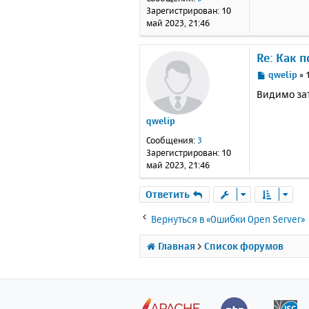
н
Зарегистрирован:
10
и
май 2023, 21:46
е
Re: Как 
С
qwelip
»
о
Видимо зат
о
б
qwelip
щ
е
Сообщения:
3
н
Зарегистрирован:
10
и
май 2023, 21:46
е
Ответить
Вернуться в «Ошибки Open Server»
Главная
Список форумов