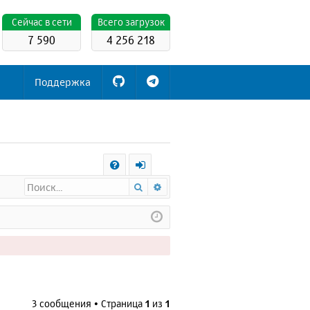
Cейчас в сети
Всего загрузок
7 590
4 256 218
Поддержка
С
Поиск
Расширенный поиск
FA
х
Q
о
д
3 сообщения • Страница
1
из
1