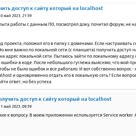
чить доступ к сайту который на localhost
10 май 2023, 21:59
ыта работы с данным ПО, посмотрел доку, почитал форум, не на
д проекта, положил его в папку с доменами. Если настраивать сер
Но мне важно по локальной сети (с планшета) получить доступ 
 на адрес локальной сети. Пытаюсь зайти по локальному адресу с
ошибки в коде. После небольшого гуглежа выясняю, что мой пр
чтобы не было ошибок и все работало. И вот собственно вопрос -
alhost и одновременно отдать его в локальную сеть? Если вопр
йти ответ, но без успеха.
получить доступ к сайту который на localhost
11 май 2023, 09:59
ие к вопросу. В моем приложении используется Service worker. А