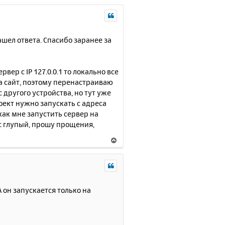
шел ответа. Спасибо заранее за
вер с IP 127.0.0.1 то локально все
на сайт, поэтому перенастраиваю
 другого устройства, но тут уже
оект нужно запускать с адреса
 как мне запустить сервер на
ос глупый, прошу прощения,
В
е
р
н
у
т
 он запускается только на
ь
с
я