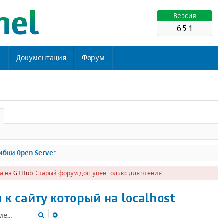
Версия
6.5.1
ь
Документация
Форум
бки Open Server
а на
GitHub
. Старый форум доступен только для чтения.
 к сайту который на localhost
Поиск
Расширенный поиск