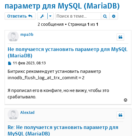
параметр для MySQL (MariaDB)
Поиск
Расшире
Ответить
2 сообщения • Страница
1
из
1
mpa3b
Не получается установить параметр для MySQL
(MariaDB)
С
11 фев 2023, 08:13
о
Битрикс рекомендует установить параметр
о
innodb_flush_log_at_trx_commit = 2
б
щ
е
Я прописал его в конфиге, но не вижу, чтобы это
н
срабатывало.
В
и
е
е
р
AlexJad
н
у
Re: Не получается установить параметр для
т
MySQL (MariaDB)
ь