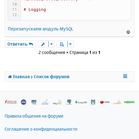
# Logging
Перезапускаем модуль MySQL
В
е
р
Ответить
н
2 сообщения • Страница
1
из
1
у
т
ь
с
Главная
Список форумов
я
к
н
а
ч
а
л
Правила общения на форуме
у
Соглашение о конфиденциальности