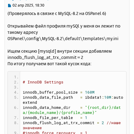
с
С
02 апр 2025, 18:30
я
о
(Проверялось в связке с MySQL-8.2 на OSPanel 6)
к
о
н
б
Открывайем файл профиля mySQl у меня он лежит по
щ
а
е
такому адресу
ч
н
а
OSPanel\config\MySQL-8.2\default\templates\my.ini
и
л
е
у
Ищем секцию [mysqld] внутри секции добавляем
innodb_flush_log_at_trx_commit = 2
По итогу получаем вот такой кусок кода:
# InnoDB Settings
innodb_buffer_pool_size 
=
160M
innodb_data_file_path   
=
 ibdata1
:
10M
:
auto
extend
innodb_data_home_dir    
=
"{root_dir}/dat
a/{module_name}/{profile_name}"
innodb_file_per_table   
=
1
innodb_flush_log_at_trx_commit 
=
2
//наше 
значение
#innodb_force_recovery  = 1