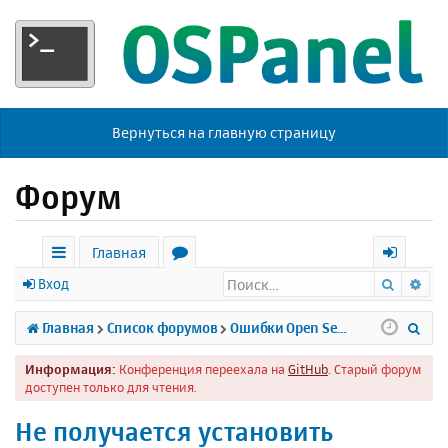
Вернуться на главную страницу
Форум
Главная
Поиск
Ра
с
о
х
Вход
ы
р
о
П
Главная
Список форумов
Ошибки Open Server
л
у
д
о
Информация:
Конференция переехала на
GitHub
. Старый форум
к
м
и
доступен только для чтения.
и
ы
с
Не получается установить
к