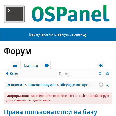
Вернуться на главную страницу
Форум
Главная
Поиск
Ра
с
о
х
Вход
ы
р
о
П
Главная
Список форумов
Обсуждение Open Server
л
у
д
о
Информация:
Конференция переехала на
GitHub
. Старый форум
к
м
и
доступен только для чтения.
и
ы
с
Права пользователей на базу
к