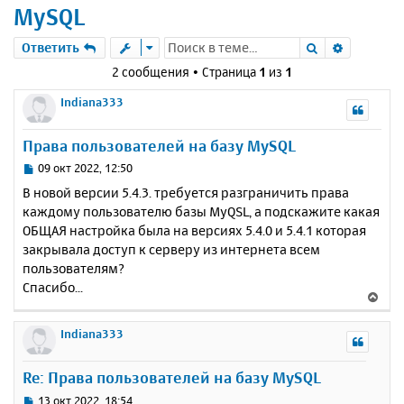
MySQL
Поиск
Расшире
Ответить
2 сообщения • Страница
1
из
1
Indiana333
Права пользователей на базу MySQL
С
09 окт 2022, 12:50
о
В новой версии 5.4.3. требуется разграничить права
о
каждому пользователю базы MyQSL, а подскажите какая
б
ОБЩАЯ настройка была на версиях 5.4.0 и 5.4.1 которая
щ
е
закрывала доступ к серверу из интернета всем
н
пользователям?
и
Спасибо...
В
е
е
р
Indiana333
н
у
Re: Права пользователей на базу MySQL
т
ь
С
13 окт 2022, 18:54