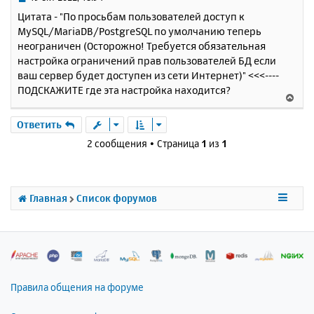
с
о
Цитата - "По просьбам пользователей доступ к
о
я
MySQL/MariaDB/PostgreSQL по умолчанию теперь
б
к
неограничен (Осторожно! Требуется обязательная
щ
н
е
настройка ограничений прав пользователей БД если
а
н
ваш сервер будет доступен из сети Интернет)" <<<----
ч
и
а
ПОДСКАЖИТЕ где эта настройка находится?
В
е
л
е
у
р
Ответить
н
2 сообщения • Страница
1
из
1
у
т
ь
с
Главная
Список форумов
я
к
н
а
ч
а
л
Правила общения на форуме
у