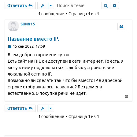
Поиск
Расшире
Ответить
1 сообщение • Страница
1
из
1
SON815
Название вместо IP.
С
15 сен 2022, 17:59
о
Всем доброго времени суток.
о
Есть сайт на ПК, он доступен в сети интернет. То есть, я
б
могу к нему подключаться с любых устройств вне
щ
е
локальной сети по IP.
н
Возможно ли сделать так, что бы вместо IP в адресной
и
строке отображалось название? Без домена
е
естественно. О покупке речи не идет.
В
е
р
Ответить
н
1 сообщение • Страница
1
из
1
у
т
ь
с