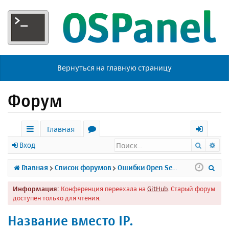
Вернуться на главную страницу
Форум
Главная
Поиск
Ра
с
о
х
Вход
ы
р
о
П
Главная
Список форумов
Ошибки Open Server
л
у
д
о
Информация:
Конференция переехала на
GitHub
. Старый форум
к
м
и
доступен только для чтения.
и
ы
с
Название вместо IP.
к