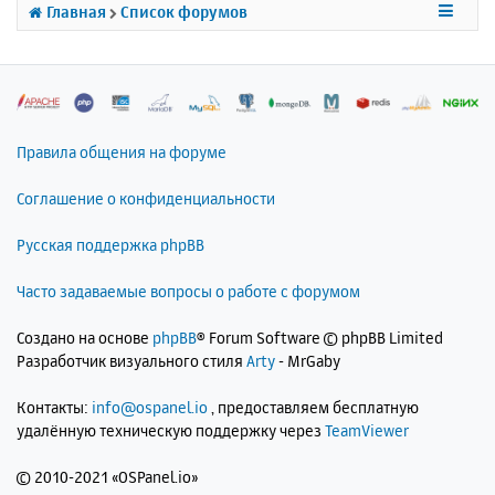
Главная
Список форумов
я
к
н
а
ч
а
л
Правила общения на форуме
у
Соглашение о конфиденциальности
Русская поддержка phpBB
Часто задаваемые вопросы о работе с форумом
Создано на основе
phpBB
® Forum Software © phpBB Limited
Разработчик визуального стиля
Arty
- MrGaby
Контакты:
info@ospanel.io
, предоставляем бесплатную
удалённую техническую поддержку через
TeamViewer
©
2010-2021 «OSPanel.io»