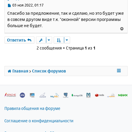
с
С
03 ноя 2022, 01:17
я
о
Спасибо за предложение, так и сделаю, но это будет уже
к
о
в совсем другом виде т.к. "оконной" версии программы
н
б
больше не будет.
щ
а
В
е
ч
е
н
а
р
Ответить
и
л
н
е
2 сообщения • Страница
1
из
1
у
у
т
ь
с
Главная
Список форумов
я
к
н
а
ч
а
л
Правила общения на форуме
у
Соглашение о конфиденциальности