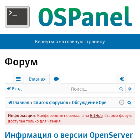
Вернуться на главную страницу
Форум
Главная
Поиск
Ра
с
о
х
Вход
ы
р
о
П
Главная
Список форумов
Обсуждение Open Server
л
у
д
о
Информация:
Конференция переехала на
GitHub
. Старый форум
к
м
и
доступен только для чтения.
и
ы
с
Инфрмация о версии OpenServer
к