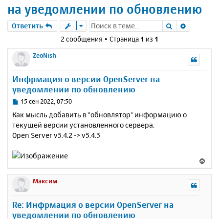
на уведомлении по обновлению
Поиск
Расшире
Ответить
2 сообщения • Страница
1
из
1
ZeoNish
Инфрмация о версии OpenServer на
уведомлении по обновлению
С
15 сен 2022, 07:50
о
Как мысль добавить в "обновлятор" информацию о
о
текущей версии установленного сервера.
б
Open Server v5.4.2 -> v5.4.3
щ
е
н
В
и
е
е
р
Максим
н
у
Re: Инфрмация о версии OpenServer на
т
уведомлении по обновлению
ь