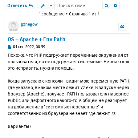
Поиск
Расшире
Ответить
1 сообщение • Страница
1
из
1
gzhegow
OS + Apache + Env Path
С
01 сен 2022, 00:59
о
Похоже, что PHP подгружает переменные окружения от
о
пользователя, но не подгружает системные. Не знаю как
б
это исправить, нужна помощь.
щ
е
н
Когда запускаю с консоли - видит мою переменную PATH,
и
где указано, в каком месте лежит 7z.exe. В запуске через
е
браузер (Apache), получает PATH пользователя наверное
Public или дефолтного какого-то, в общем не реагирует
на добавление в "системные переменные" и
соответственно из браузера не знает где лежит 7z.
Варианты?