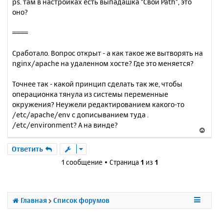
ps. там в настройках есть выпадашка "Свой Path", это
оно?
====
Сработало. Вопрос открыт - а как такое же вытворять на
nginx/apache на удаленном хосте? Где это меняется?
Точнее так - какой принцип сделать так же, чтобы
операционка тянула из системы переменные
окружения? Неужели редактированием какого-то
/etc/apache/env с дописыванием туда .
/etc/environment? А на винде?
В
е
р
Ответить
н
1 сообщение • Страница
1
из
1
у
т
ь
с
Главная
Список форумов
я
к