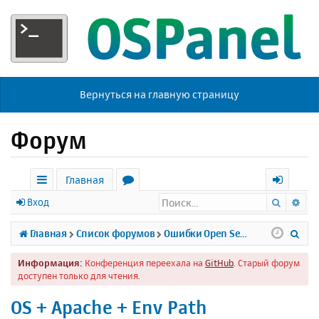
Вернуться на главную страницу
Форум
Главная
Поиск
Ра
с
о
х
Вход
ы
р
о
П
Главная
Список форумов
Ошибки Open Server
л
у
д
о
Информация:
Конференция переехала на
GitHub
. Старый форум
к
м
и
доступен только для чтения.
и
ы
с
OS + Apache + Env Path
к