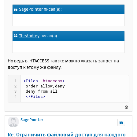
к
о
SagePointer
писал(а):
н
б
щ
а
е
ч
н
а
и
л
TheAndrey
писал(а):
е
у
Но ведь в .HTACCESS так же можно указать запрет на
доступ к этому же файлу.
<Files
 .
htaccess
>
 order allow,deny
 deny from all
</Files>
В
е
р
SagePointer
н
у
Re: Ограничить файловый доступ для каждого
т