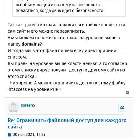
всеобъемлющей и поэтому на неё нельзя
полагаться, когда речь идёт о безопасности.
Так так: допустип файл находится в той же папке что и
сам сайт и его можно перезаписать.
А мы можем положить этот файл на уровень выше в
папку
domains
?
И тогда мы в этот файл пишем все директориииии .....
списком.
Вы правы на уровень выше класть нельзя, а то согласно
этому списку вирус получит доступ к другому сайту из
этого списка.
. Ну хорошо, А можно ограничить доступ к этому файлу
.htaccess на уровне PHP ?
В
е
р
KoreshS
н
у
Re: Ограничить файловый доступ для каждого
т
сайта
ь
с
С
30 ноя 2021, 17:27