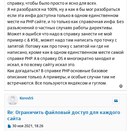
справку, чтобы было просто и ясно для всех.
Я не разобрался на 100%, ну а как я бы мог разобраться
если эта инфа доступна только в одном единственном
месте на PHP сайте, и то только как справочная инфа. Без
разъяснений о частных случаях работы директивы.
Может я ошибся что надо в справку занести не мой
пример с & #58;, может надо там написать про точку с
запятой. Потому как про точку с запятой ни где не
написано, кроме как в одном единственном месте самой
справке PHP. А в справку OS я многократно заходил и
искал, я по всему сайту искал это.
Как догадаться? В справке PHP основные базовое
описание только. А примеры, и особые случаи там не
встречаются. Все пользуются яндексом и гуглом.
В
е
р
KoreshS
н
у
Re: Ограничить файловый доступ для каждого
т
сайта
ь
с
С
30 ноя 2021, 18:26
я
о