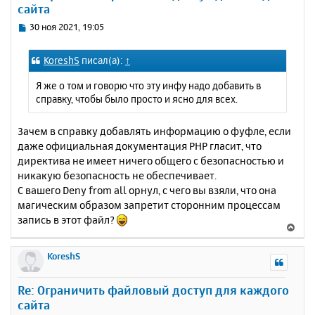
сайта
ь
с
С
30 ноя 2021, 19:05
я
о
к
о
KoreshS
писал(а):
↑
н
б
щ
а
Я же о том и говорю что эту инфу надо добавить в
е
ч
справку, чтобы было просто и ясно для всех.
н
а
и
л
е
Зачем в справку добавлять информацию о фуфле, если
у
даже официальная документация PHP гласит, что
директива не имеет ничего общего с безопасностью и
никакую безопасность не обеспечивает.
С вашего Deny from all орнул, с чего вы взяли, что она
магическим образом запретит сторонним процессам
запись в этот файл?
В
е
р
KoreshS
н
у
Re: Ограничить файловый доступ для каждого
т
сайта
ь