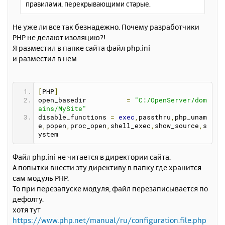
правилами, перекрывающими старые.
е
у
Не уже ли все так безнадежно. Почему разработчики
PHP не делают изоляцию?!
Я разместил в папке сайта файл php.ini
и разместил в нем
[
PHP
]
open_basedir          
=
"C:/OpenServer/dom
ains/MySite"
disable_functions 
=
exec
,
passthru
,
php_unam
e
,
popen
,
proc_open
,
shell_exec
,
show_source
,
s
ystem
Файл php.ini не читается в директории сайта.
А попытки внести эту директиву в папку где хранится
сам модуль PHP.
То при перезапуске модуля, файл перезаписывается по
дефолту.
хотя тут
https://www.php.net/manual/ru/configuration.file.php