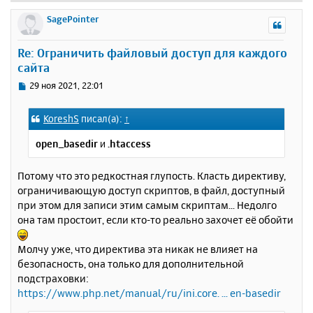
е
р
SagePointer
н
у
Re: Ограничить файловый доступ для каждого
т
сайта
ь
с
С
29 ноя 2021, 22:01
я
о
к
о
KoreshS
писал(а):
↑
н
б
щ
а
open_basedir
и
.htaccess
е
ч
н
а
и
Потому что это редкостная глупость. Класть директиву,
л
е
у
ограничивающую доступ скриптов, в файл, доступный
при этом для записи этим самым скриптам... Недолго
она там простоит, если кто-то реально захочет её обойти
Молчу уже, что директива эта никак не влияет на
безопасность, она только для дополнительной
подстраховки:
https://www.php.net/manual/ru/ini.core. ... en-basedir