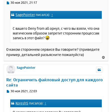
с
С
30 ноя 2021, 21:17
я
о
к
о
SagePointer
писал(а):
↑
н
б
щ
а
е
ч
С вашего Deny from all орнул, с чего вы взяли, что она
н
а
магическим образом запретит сторонним процессам
и
л
запись в этот файл?
е
у
О каком стороннем сервисе Вы говорите? (приведите
пример, детальней разъясните пожалуйста)
В
е
р
SagePointer
н
у
Re: Ограничить файловый доступ для каждого
т
сайта
ь
с
С
30 ноя 2021, 22:03
я
о
к
о
KoreshS
писал(а):
↑
н
б
щ
а