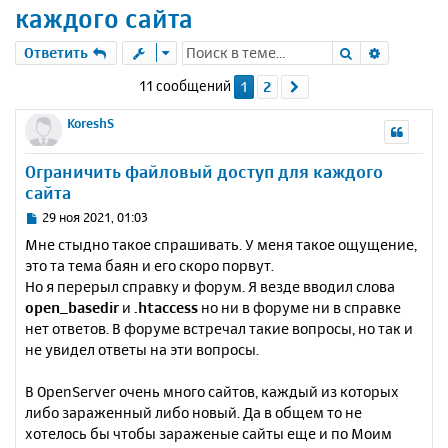
каждого сайта
Поиск
Расшире
Ответить
11 сообщений
1
2
След.
KoreshS
Ограничить файловый доступ для каждого
сайта
С
29 ноя 2021, 01:03
о
Мне стыдно такое спрашивать. У меня такое ощущение,
о
это та тема баян и его скоро порвут.
б
Но я перерыл справку и форум. Я везде вводил слова
щ
е
open_basedir
и
.htaccess
но ни в форуме ни в справке
н
нет ответов. В форуме встречал такие вопросы, но так и
и
не увидел ответы на эти вопросы.
е
В OpenServer очень много сайтов, каждый из которых
либо зараженный либо новый. Да в общем то не
хотелось бы чтобы зараженые сайты еще и по Моим