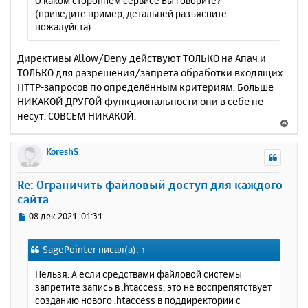
О каком стороннем сервисе Вы говорите?
е
ч
(приведите пример, детальней разъясните
н
а
пожалуйста)
и
л
е
у
Директивы Allow/Deny действуют ТОЛЬКО на Апач и
ТОЛЬКО для разрешения/запрета обработки входящих
HTTP-запросов по определённым критериям. Больше
НИКАКОЙ ДРУГОЙ функциональности они в себе не
несут. СОВСЕМ НИКАКОЙ.
В
е
р
KoreshS
н
у
Re: Ограничить файловый доступ для каждого
т
сайта
ь
с
С
08 дек 2021, 01:31
я
о
к
о
SagePointer
писал(а):
↑
н
б
щ
а
Нельзя. А если средствами файловой системы
е
ч
запретите запись в .htaccess, это не воспрепятствует
н
а
созданию нового .htaccess в поддиректории с
и
л