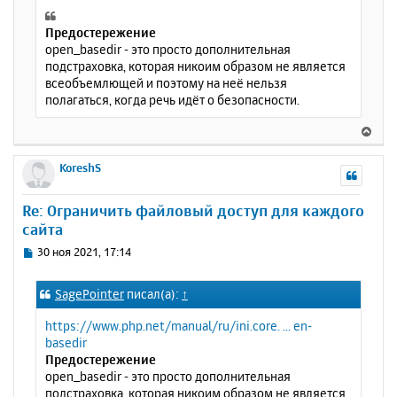
Предостережение
open_basedir - это просто дополнительная
подстраховка, которая никоим образом не является
всеобъемлющей и поэтому на неё нельзя
полагаться, когда речь идёт о безопасности.
В
е
р
KoreshS
н
у
Re: Ограничить файловый доступ для каждого
т
сайта
ь
с
С
30 ноя 2021, 17:14
я
о
к
о
SagePointer
писал(а):
↑
н
б
щ
а
https://www.php.net/manual/ru/ini.core. ... en-
е
ч
basedir
н
а
Предостережение
и
л
open_basedir - это просто дополнительная
е
у
подстраховка, которая никоим образом не является