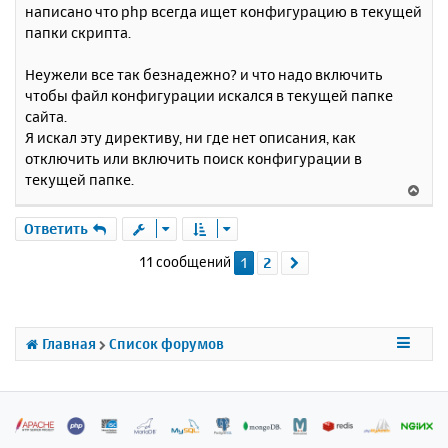
написано что php всегда ищет конфигурацию в текущей
папки скрипта.
Неужели все так безнадежно? и что надо включить
чтобы файл конфигурации искался в текущей папке
сайта.
Я искал эту директиву, ни где нет описания, как
отключить или включить поиск конфигурации в
текущей папке.
В
е
р
Ответить
н
11 сообщений
1
2
След.
у
т
ь
с
я
Главная
Список форумов
к
н
а
ч
а