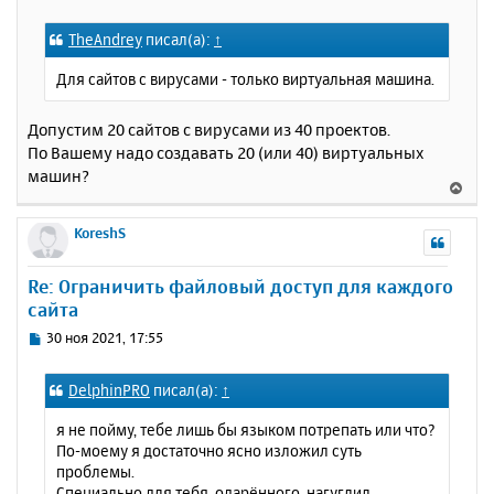
я
о
к
о
TheAndrey
писал(а):
↑
н
б
щ
а
Для сайтов с вирусами - только виртуальная машина.
е
ч
н
а
и
Допустим 20 сайтов с вирусами из 40 проектов.
л
е
у
По Вашему надо создавать 20 (или 40) виртуальных
машин?
В
е
р
KoreshS
н
у
Re: Ограничить файловый доступ для каждого
т
сайта
ь
с
С
30 ноя 2021, 17:55
я
о
к
о
DelphinPRO
писал(а):
↑
н
б
щ
а
я не пойму, тебе лишь бы языком потрепать или что?
е
ч
По-моему я достаточно ясно изложил суть
н
а
проблемы.
и
л
Специально для тебя, одарённого, нагуглил