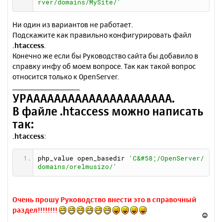
rver/domains/MySite/'
Ни один из вариантов не работает.
Подскажите как правильно конфигурировать файл
.htaccess
.
Конечно же если бы Руководство сайта бы добавило в
справку инфу об моем вопросе. Так как такой вопрос
относится только к OpenServer.
_________________
УРААААААААААААААААААААА.
В файле .htaccess можно написать
так:
.htaccess
:
php_value open_basedir 
'C&#58;/OpenServer/
domains/orelmusizo/'
Очень прошу Руководство внести это в справочный
раздел!!!!!!!!
В