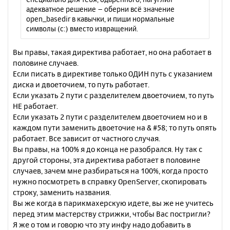
е
у
адекватное решение – оберни всё значение
open_basedir в кавычки, и пиши нормальные
символы (c:) вместо извращений.
Вы правы, такая директива работает, но она работает в
половине случаев.
Если писать в директиве только ОДИН путь с указанием
диска и двоеточием, то путь работает.
Если указать 2 пути с разделителем двоеточием, то путь
НЕ работает.
Если указать 2 пути с разделителем двоеточием но и в
каждом пути заменить двоеточие на & #58; то путь опять
работает. Все зависит от частного случая.
Вы правы, на 100% я до конца не разобрался. Ну так с
другой стороны, эта директива работает в половине
случаев, зачем мне разбираться на 100%, когда просто
нужно посмотреть в справку OpenServer, скопировать
строку, заменить названия.
Вы же когда в парикмахерскую идете, вы же не учитесь
перед этим мастерству стрижки, чтобы Вас постригли?
Я же о том и говорю что эту инфу надо добавить в