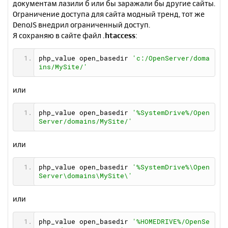
документам лазили б или бы заражали бы другие сайты.
Ограничение доступа для сайта модный тренд, тот жe
DenoJS внедрил ограниченный доступ.
Я сохраняю в сайте файл
.htaccess
:
php_value open_basedir 
'c:/OpenServer/doma
ins/MySite/'
или
php_value open_basedir 
'%SystemDrive%/Open
Server/domains/MySite/'
или
php_value open_basedir 
'%SystemDrive%\Open
Server\domains\MySite\'
или
php_value open_basedir 
'%HOMEDRIVE%/OpenSe