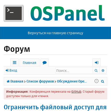
Вернуться на главную страницу
Форум
Главная
Поиск
Ра
с
о
х
Вход
ы
р
о
П
Главная
Список форумов
Обсуждение Open Server
л
у
д
о
Информация:
Конференция переехала на
GitHub
. Старый форум
к
м
и
доступен только для чтения.
и
ы
с
Ограничить файловый доступ для
к