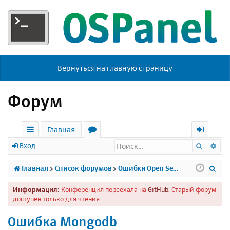
Вернуться на главную страницу
Форум
Главная
Поиск
Ра
с
о
х
Вход
ы
р
о
П
Главная
Список форумов
Ошибки Open Server
л
у
д
о
Информация:
Конференция переехала на
GitHub
. Старый форум
к
м
и
доступен только для чтения.
и
ы
с
Ошибка Mongodb
к