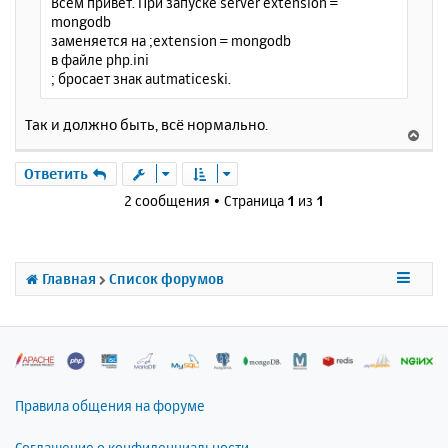
Всем привет. При запуске server extension =
е
а
mongodb
н
ч
заменяется на ;extension = mongodb
и
а
в файле php.ini
е
л
; бросает знак autmaticeski.
у
Так и должно быть, всё нормально.
В
е
р
Ответить
н
2 сообщения • Страница
1
из
1
у
т
ь
с
Главная
Список форумов
я
к
н
а
ч
а
л
Правила общения на форуме
у
Соглашение о конфиденциальности