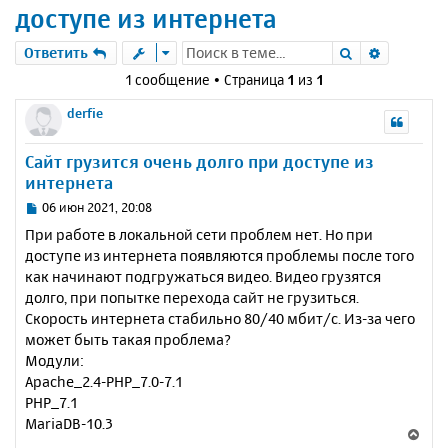
доступе из интернета
Поиск
Расшире
Ответить
1 сообщение • Страница
1
из
1
derfie
Сайт грузится очень долго при доступе из
интернета
С
06 июн 2021, 20:08
о
При работе в локальной сети проблем нет. Но при
о
доступе из интернета появляются проблемы после того
б
как начинают подгружаться видео. Видео грузятся
щ
е
долго, при попытке перехода сайт не грузиться.
н
Скорость интернета стабильно 80/40 мбит/c. Из-за чего
и
может быть такая проблема?
е
Модули:
Apache_2.4-PHP_7.0-7.1
PHP_7.1
MariaDB-10.3
В