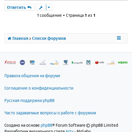
е
р
Ответить
н
1 сообщение • Страница
1
из
1
у
т
ь
с
Главная
Список форумов
я
к
н
а
ч
а
л
Правила общения на форуме
у
Соглашение о конфиденциальности
Русская поддержка phpBB
Часто задаваемые вопросы о работе с форумом
Создано на основе
phpBB
® Forum Software © phpBB Limited
Разработчик визуального стиля
Arty
- MrGaby