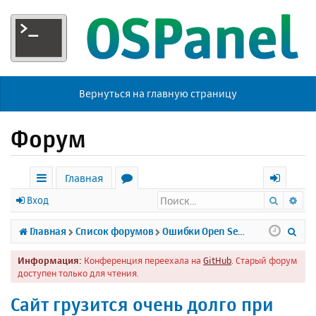
Вернуться на главную страницу
Форум
Главная
Поиск
Ра
с
о
х
Вход
ы
р
о
П
Главная
Список форумов
Ошибки Open Server
л
у
д
о
Информация:
Конференция переехала на
GitHub
. Старый форум
к
м
и
доступен только для чтения.
и
ы
с
Сайт грузится очень долго при
к