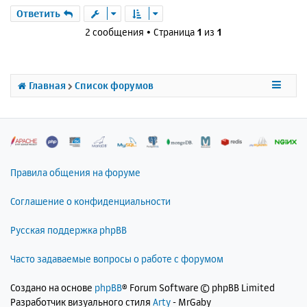
е
а
р
Ответить
н
ч
н
и
2 сообщения • Страница
1
из
1
а
у
е
л
т
у
ь
с
Главная
Список форумов
я
к
н
а
ч
а
л
Правила общения на форуме
у
Соглашение о конфиденциальности
Русская поддержка phpBB
Часто задаваемые вопросы о работе с форумом
Создано на основе
phpBB
® Forum Software © phpBB Limited
Разработчик визуального стиля
Arty
- MrGaby