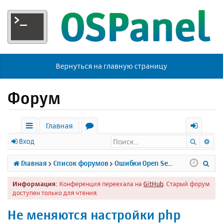
Вернуться на главную страницу
Форум
Главная
Поиск
Ра
с
о
х
Вход
ы
р
о
П
Главная
Список форумов
Ошибки Open Server
л
у
д
о
Информация:
Конференция переехала на
GitHub
. Старый форум
к
м
и
доступен только для чтения.
и
ы
с
Не меняются настройки php
к