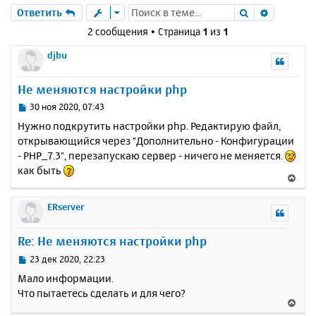
Поиск
Расшире
Ответить
2 сообщения • Страница
1
из
1
djbu
Не меняются настройки php
С
30 ноя 2020, 07:43
о
Нужно подкрутить настройки php. Редактирую файл,
о
открывающийся через "Дополнительно - Конфигурации
б
- PHP_7.3", перезапускаю сервер - ничего не меняется.
щ
е
как быть
В
н
е
и
р
ERserver
е
н
у
Re: Не меняются настройки php
т
ь
С
23 дек 2020, 22:23
с
о
Мало информации.
о
я
Что пытаетесь сделать и для чего?
б
к
В
щ
н
е