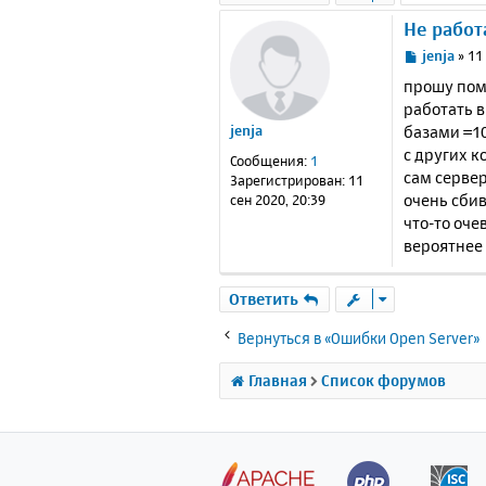
Не работ
С
jenja
»
11
о
прошу помо
о
работать в
б
базами =10
jenja
щ
е
с других к
Сообщения:
1
н
сам сервер
Зарегистрирован:
11
и
очень сбив
сен 2020, 20:39
е
что-то оче
вероятнее 
Ответить
Вернуться в «Ошибки Open Server»
Главная
Список форумов