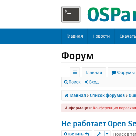
Главная
Новости
Скачат
Форум
Главная
Форумы
с
Поиск
Вход
ы
Главная
Список форумов
Оши
л
Информация:
Конференция переехал
к
и
Не работает Open Se
Ответить