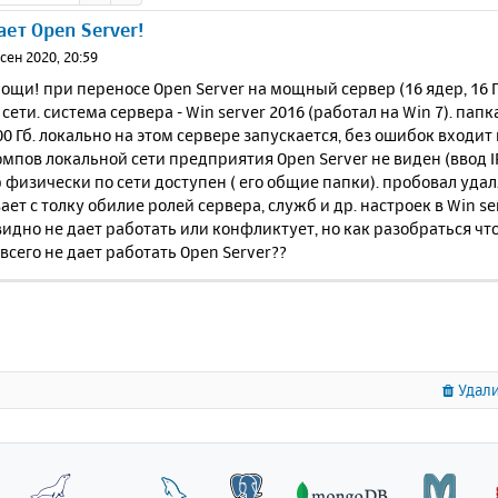
ает Open Server!
 сен 2020, 20:59
щи! при переносе Open Server на мощный сервер (16 ядер, 16 Гб 
 сети. система сервера - Win server 2016 (работал на Win 7). па
0 Гб. локально на этом сервере запускается, без ошибок входит 
омпов локальной сети предприятия Open Server не виден (ввод IP
 физически по сети доступен ( его общие папки). пробовал удалят
ает с толку обилие ролей сервера, служб и др. настроек в Win ser
видно не дает работать или конфликтует, но как разобраться что
всего не дает работать Open Server??
Удали