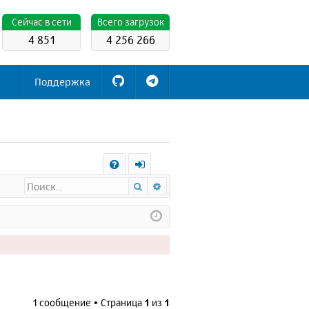
Cейчас в сети
Всего загрузок
4 851
4 256 266
Поддержка
С
Поиск
Расширенный поиск
FA
х
Q
о
д
1 сообщение • Страница
1
из
1