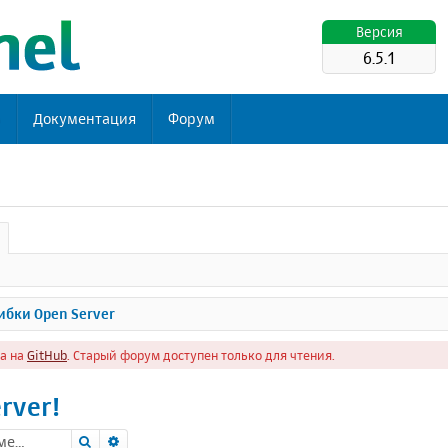
Версия
6.5.1
ь
Документация
Форум
бки Open Server
а на
GitHub
. Старый форум доступен только для чтения.
rver!
Поиск
Расширенный поиск