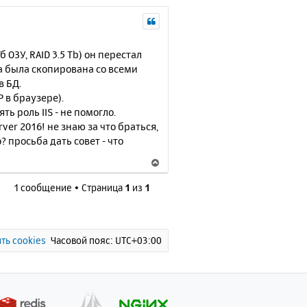
ОЗУ, RAID 3.5 Tb) он перестал
пка была скопирована со всеми
в БД.
 в браузере).
ь роль IIS - не помогло.
ver 2016! не знаю за что браться,
? просьба дать совет - что
В
е
1 сообщение • Страница
1
из
1
р
н
у
т
ь
ть cookies
Часовой пояс:
UTC+03:00
с
я
к
н
а