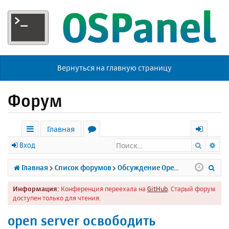
Вернуться на главную страницу
Форум
Главная
Поиск
Ра
с
о
х
Вход
ы
р
о
П
Главная
Список форумов
Обсуждение Open Server
л
у
д
о
Информация:
Конференция переехала на
GitHub
. Старый форум
к
м
и
доступен только для чтения.
и
ы
с
open server освободить
к