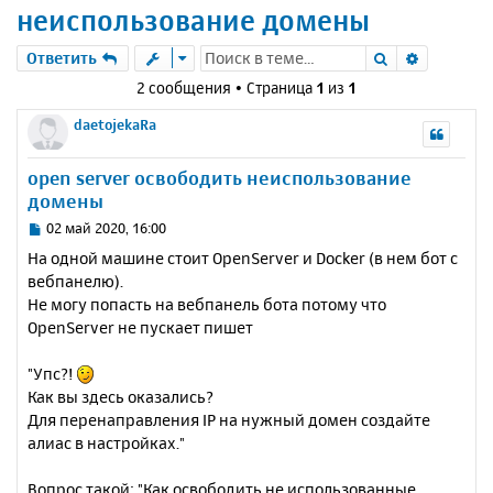
неиспользование домены
Поиск
Расшире
Ответить
2 сообщения • Страница
1
из
1
daetojekaRa
open server освободить неиспользование
домены
С
02 май 2020, 16:00
о
На одной машине стоит OpenServer и Docker (в нем бот с
о
вебпанелю).
б
Не могу попасть на вебпанель бота потому что
щ
е
OpenServer не пускает пишет
н
и
"Упс?!
е
Как вы здесь оказались?
Для перенаправления IP на нужный домен создайте
алиас в настройках."
Вопрос такой: "Как освободить не использованные