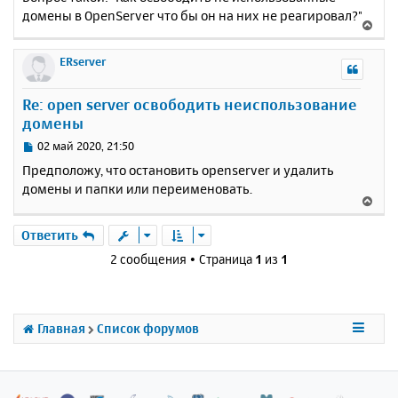
домены в OpenServer что бы он на них не реагировал?"
В
е
р
ERserver
н
у
Re: open server освободить неиспользование
т
домены
ь
с
С
02 май 2020, 21:50
я
о
Предположу, что остановить openserver и удалить
к
о
домены и папки или переименовать.
н
б
В
щ
а
е
е
ч
р
Ответить
н
а
н
и
2 сообщения • Страница
1
из
1
л
у
е
у
т
ь
с
Главная
Список форумов
я
к
н
а