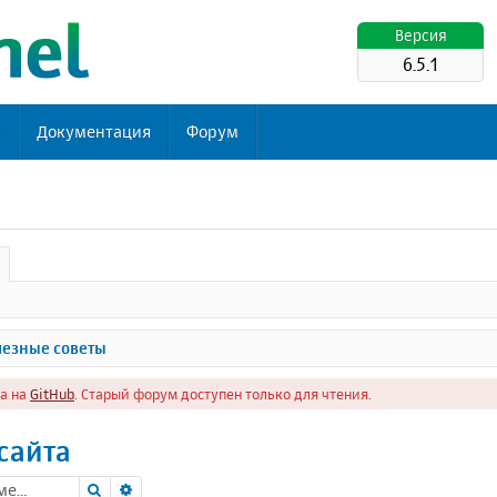
Версия
6.5.1
ь
Документация
Форум
езные советы
а на
GitHub
. Старый форум доступен только для чтения.
сайта
Поиск
Расширенный поиск