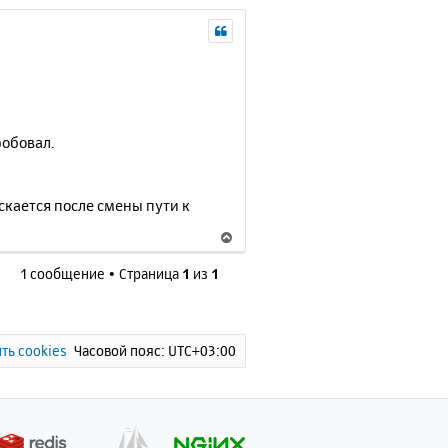
робовал.
скается после смены пути к
В
е
1 сообщение • Страница
1
из
1
р
н
у
т
ь
ть cookies
Часовой пояс:
UTC+03:00
с
я
к
н
а