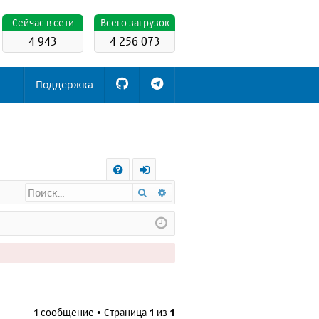
Cейчас в сети
Всего загрузок
4 943
4 256 073
Поддержка
С
Поиск
Расширенный поиск
FA
х
Q
о
д
1 сообщение • Страница
1
из
1