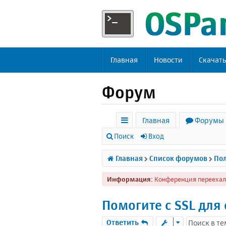
Главная
Новости
Скачат
Форум
Главная
Форумы
с
Поиск
Вход
ы
Главная
Список форумов
Пол
л
Информация:
Конференция переехал
к
и
Помогите с SSL для 
Ответить