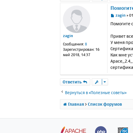
Помогите
С
zagin
»
01
о
Помогите с
о
б
Привет вс
zagin
щ
е
У меня про
Сообщения:
8
н
Сертификат
Зарегистрирован:
16
и
Как мне ус
май 2018, 14:37
е
Apace_2.4_
сертифик
Ответить
Вернуться в «Полезные советы»
Главная
Список форумов