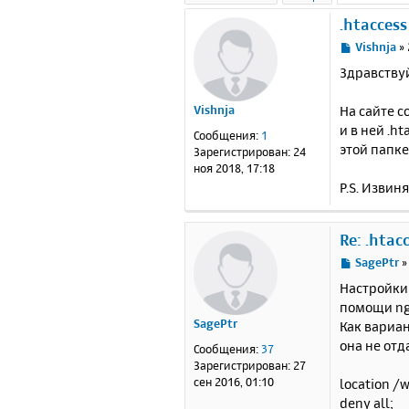
.htacces
С
Vishnja
»
о
Здравству
о
б
На сайте с
Vishnja
щ
е
и в ней .h
Сообщения:
1
н
этой папке
Зарегистрирован:
24
и
ноя 2018, 17:18
е
P.S. Извин
Re: .hta
С
SagePtr
о
Настройки 
о
помощи ngi
б
SagePtr
Как вариан
щ
е
она не отд
Сообщения:
37
н
Зарегистрирован:
27
и
сен 2016, 01:10
location /
е
deny all;