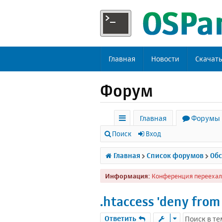
Главная
Новости
Скачат
Форум
Главная
Форумы
с
Поиск
Вход
ы
Главная
Список форумов
Обс
л
Информация:
Конференция переехал
к
и
.htaccess 'deny fro
Ответить