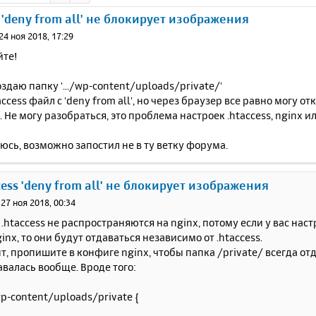
s 'deny from all' не блокирует изображения
24 ноя 2018, 17:29
йте!
оздаю папку '.../wp-content/uploads/private/'
taccess файл с 'deny from all', но через браузер все равно могу 
. Не могу разобраться, это проблема настроек .htaccess, nginx и
яюсь, возможно запостил не в ту ветку форума.
ccess 'deny from all' не блокирует изображения
»
27 ноя 2018, 00:34
.htaccess не распространяются на nginx, потому если у вас нас
nx, то они будут отдаваться независимо от .htaccess.
т, пропишите в конфиге nginx, чтобы папка /private/ всегда от
авалась вообще. Вроде того:
wp-content/uploads/private {