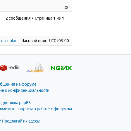
а
В
л
е
у
2 сообщения • Страница
1
из
1
р
н
у
т
ь
ть cookies
Часовой пояс:
UTC+03:00
с
я
к
н
а
ч
а
общения на форуме
л
ие о конфиденциальности
у
поддержка phpBB
даваемые вопросы о работе с форумом
? Предлагай их здесь!