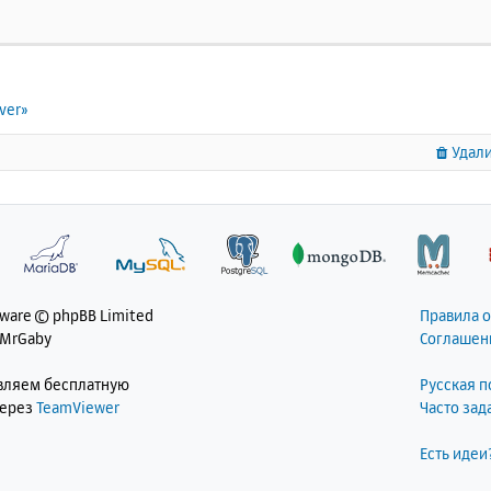
ver»
Удали
tware © phpBB Limited
Правила 
 MrGaby
Соглашен
авляем бесплатную
Русская 
через
TeamViewer
Часто за
Есть идеи