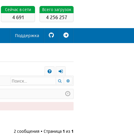
Cейчас в сети
Всего загрузок
4 691
4 256 257
Поддержка
С
Поиск
Расширенный поиск
FA
х
Q
о
д
2 сообщения • Страница
1
из
1