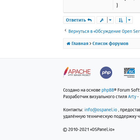
}
Ответить
Вернуться в «Обсуждение Open Ser
Главная
Список форумов
Создано на основе
phpBB
® Forum Sof
Разработчик визуального стиля
Arty
-
Контакты:
info@ospanel.io
, предост
удалённую техническую поддержку 
©
2010-2021 «OSPanel.io»