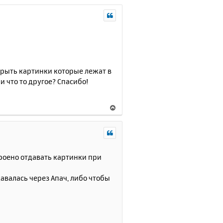
открыть картинки которые лежат в
ли что то другое? Спасибо!
В
е
р
н
у
т
троено отдавать картинки при
ь
с
давалась через Апач, либо чтобы
я
к
н
а
ч