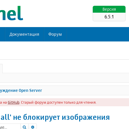
Версия
6.5.1
ь
Документация
Форум
уждение Open Server
а на
GitHub
. Старый форум доступен только для чтения.
m all' не блокирует изображения
Поиск
Расширенный поиск