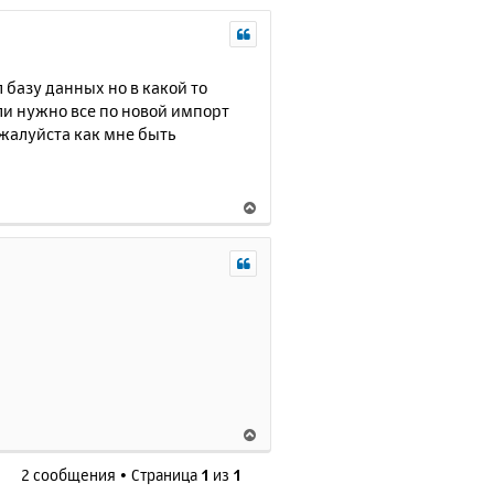
базу данных но в какой то
и нужно все по новой импорт
ожалуйста как мне быть
В
е
р
н
у
т
ь
с
я
к
н
В
а
е
ч
2 сообщения • Страница
1
из
1
р
а