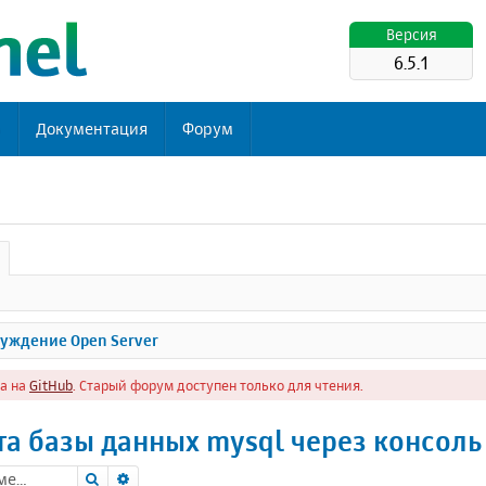
Версия
6.5.1
ь
Документация
Форум
уждение Open Server
а на
GitHub
. Старый форум доступен только для чтения.
 базы данных mysql через консоль 
Поиск
Расширенный поиск