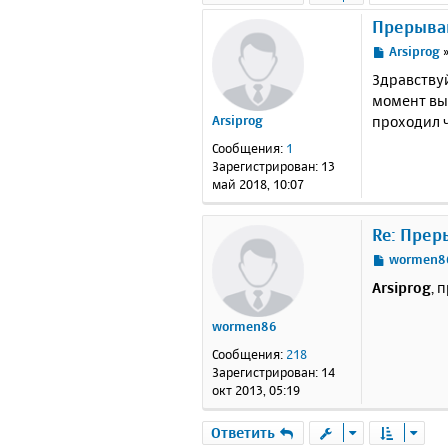
Прерыван
С
Arsiprog
о
Здравству
о
момент вы
б
проходил ч
Arsiprog
щ
е
Сообщения:
1
н
Зарегистрирован:
13
и
май 2018, 10:07
е
Re: Прер
С
wormen8
о
Arsiprog
, 
о
б
wormen86
щ
е
Сообщения:
218
н
Зарегистрирован:
14
и
окт 2013, 05:19
е
Ответить