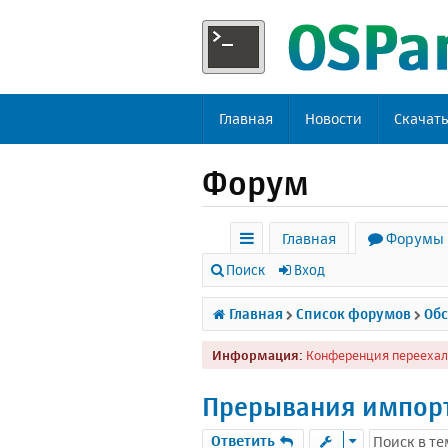
Главная
Новости
Скачат
Форум
Главная
Форумы
с
Поиск
Вход
ы
Главная
Список форумов
Обс
л
Информация:
Конференция переехал
к
и
Прерывания импорта
Ответить