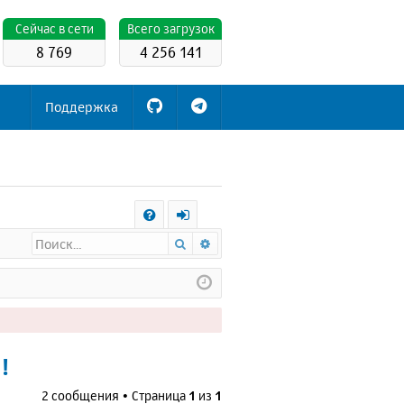
Cейчас в сети
Всего загрузок
8 769
4 256 141
Поддержка
С
Поиск
Расширенный поиск
FA
х
Q
о
д
!
2 сообщения • Страница
1
из
1