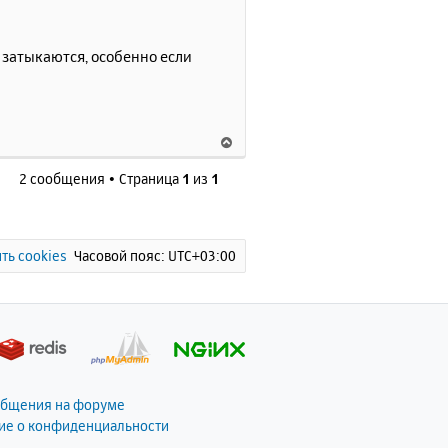
у
т
ь
 затыкаются, особенно если
с
я
к
н
В
а
е
ч
2 сообщения • Страница
1
из
1
р
а
н
л
у
у
т
ь
ть cookies
Часовой пояс:
UTC+03:00
с
я
к
н
а
ч
а
общения на форуме
л
ие о конфиденциальности
у