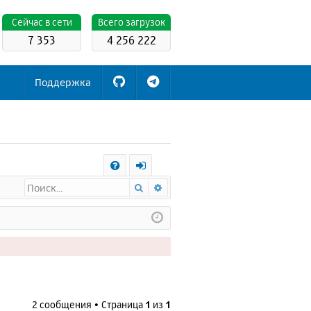
Cейчас в сети
Всего загрузок
7 353
4 256 222
Поддержка
С
Поиск
Расширенный поиск
FA
х
Q
о
д
2 сообщения • Страница
1
из
1