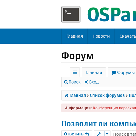
Главная
Новости
Скачат
Форум
Главная
Форумы
с
Поиск
Вход
ы
Главная
Список форумов
Пол
л
Информация:
Конференция переехал
к
и
Позволит ли компью
Ответить