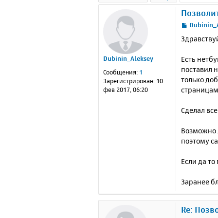
Позволит
С
Dubinin_
о
Здравствуй
о
б
Есть нетбу
Dubinin_Aleksey
щ
е
поставил н
Сообщения:
1
н
только доб
Зарегистрирован:
10
и
страницам 
фев 2017, 06:20
е
Сделал все
Возможно л
поэтому са
Если да т
Заранее б
Re: Позв