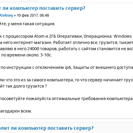
 ли компьютер поставить сервер?
Aleksey
»
10 фев 2017, 06:48
те, у меня такая ситуация.
к с процессором Atom и 2ГБ Оперативки, Операционка: Windows 7 
а него интернет-магазин. Работает отлично все, грузится, тыкае
авляю в него 24000 товаров, работать с сайтом становится не во
по времени около: 5-10с.
 по инструкции с отключением ip6, Защиты от внешнего доступа 
и что это из за самого компьютера, то что сервер начинает гру
йт так долго грузится ?
о посоветуйте пожалуйста оптимальные требования компьютера,
лагодарен всем.
олит ли компьютер поставить сервер?