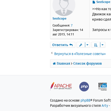
С
SeoScope
о
>>Но как т
о
Движок как
б
SeoScope
криво сде
щ
е
Сообщения:
7
н
Запросы к 
Зарегистрирован:
14
и
авг 2015, 14:11
е
Ответить
Вернуться в «Полезные советы»
Главная
Список форумов
Создано на основе
phpBB
® Forum Sof
Разработчик визуального стиля
Arty
-