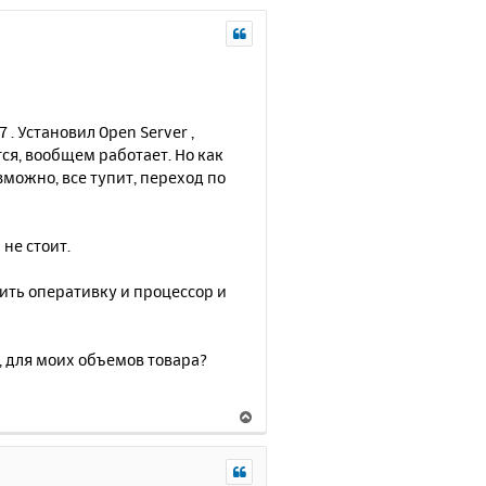
. Установил Open Server ,
тся, вообщем работает. Но как
зможно, все тупит, переход по
не стоит.
зить оперативку и процессор и
 для моих объемов товара?
В
е
р
н