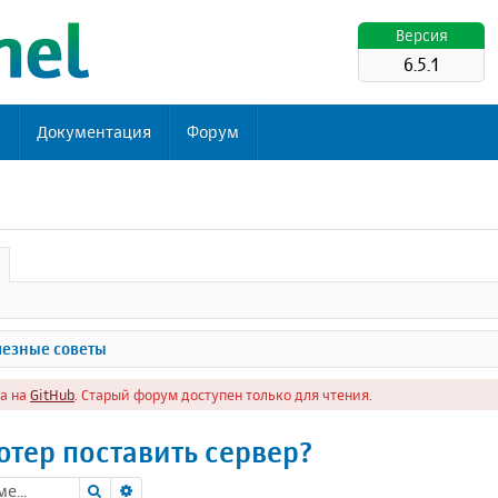
Версия
6.5.1
ь
Документация
Форум
езные советы
а на
GitHub
. Старый форум доступен только для чтения.
тер поставить сервер?
Поиск
Расширенный поиск