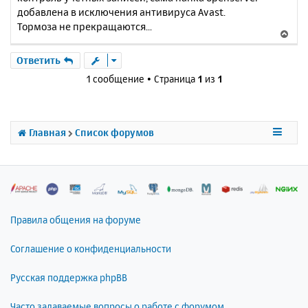
добавлена в исключения антивируса Avast.
Тормоза не прекращаются...
В
е
р
Ответить
н
1 сообщение • Страница
1
из
1
у
т
ь
с
Главная
Список форумов
я
к
н
а
ч
а
л
Правила общения на форуме
у
Соглашение о конфиденциальности
Русская поддержка phpBB
Часто задаваемые вопросы о работе с форумом