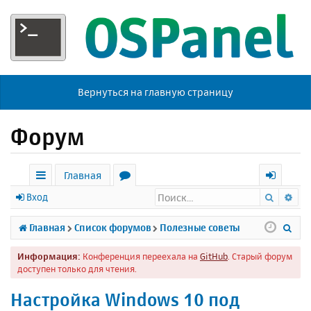
Вернуться на главную страницу
Форум
Главная
Поиск
Ра
с
о
х
Вход
ы
р
о
П
Главная
Список форумов
Полезные советы
л
у
д
о
Информация:
Конференция переехала на
GitHub
. Старый форум
к
м
и
доступен только для чтения.
и
ы
с
Настройка Windows 10 под
к