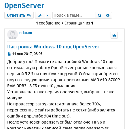
OpenServer
Поиск
Расшире
Ответить
1 сообщение • Страница
1
из
1
erkoam
Настройка Windows 10 под OpenServer
С
11 янв 2017, 08:03
о
Доброе утро! Помогите с настройкой Windows 10 под
о
оптимальную работу OpenServer, раньше пользовался
б
версией 5.2.5 на ноутбуке под win8. Сейчас приобретен
щ
е
ноут со следующими характеристиками: AMD A10-8700P,
н
RAM DDR3L 8 ГБ с win 10 домашняя.
и
Установлена та же версия openserver, выбраны те же
е
модули.
Но процессор загружается от апача более 70%,
перенесенные сайты работать не хотят (либо валятся
ошибки php, либо 504 time out).
После установки openserver был отключен IPv6 и
контроль учетных записей, сама папка openserver