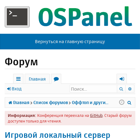
Вернуться на главную страницу
Форум
Главная
Поиск
Ра
с
о
х
Вход
ы
р
о
П
Главная
Список форумов
Оффтоп и другие темы
л
у
д
о
Информация:
Конференция переехала на
GitHub
. Старый форум
к
м
и
доступен только для чтения.
и
ы
с
Игровой локальный сервер
к