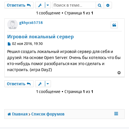
Поиск
Расшире
Ответить
1 сообщение • Страница
1
из
1
gkhycs65758
Игровой локальный сервер
С
02 ноя 2016, 19:30
о
Решил создать локальный игровой сервер для себя и
о
друзей. На основе Open Server. Очень бы хотелось что бы
б
кто-нибудь помог разобраться как это сделать и
щ
е
настроить. (игра DayZ)
В
н
е
и
р
Ответить
е
н
1 сообщение • Страница
1
из
1
у
т
ь
с
Главная
Список форумов
я
к
н