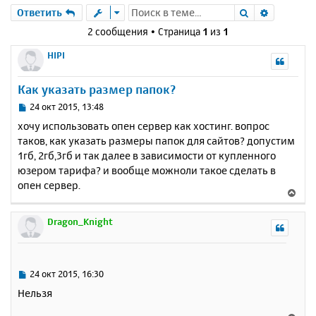
Поиск
Расшире
Ответить
2 сообщения • Страница
1
из
1
HIPI
Как указать размер папок?
С
24 окт 2015, 13:48
о
хочу использовать опен сервер как хостинг. вопрос
о
таков, как указать размеры папок для сайтов? допустим
б
1гб, 2гб,3гб и так далее в зависимости от купленного
щ
е
юзером тарифа? и вообще можноли такое сделать в
н
опен сервер.
В
и
е
е
р
Dragon_Knight
н
у
т
ь
С
24 окт 2015, 16:30
с
о
Нельзя
о
я
б
к