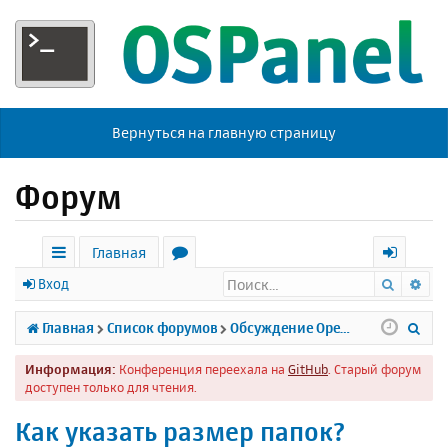
Вернуться на главную страницу
Форум
Главная
Поиск
Ра
с
о
х
Вход
ы
р
о
П
Главная
Список форумов
Обсуждение Open Server
л
у
д
о
Информация:
Конференция переехала на
GitHub
. Старый форум
к
м
и
доступен только для чтения.
и
ы
с
Как указать размер папок?
к