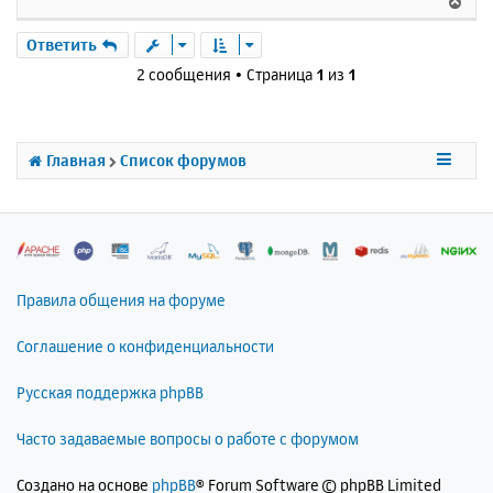
В
щ
н
е
е
а
р
Ответить
н
ч
н
и
2 сообщения • Страница
1
из
1
а
у
е
л
т
у
ь
с
Главная
Список форумов
я
к
н
а
ч
а
л
Правила общения на форуме
у
Соглашение о конфиденциальности
Русская поддержка phpBB
Часто задаваемые вопросы о работе с форумом
Создано на основе
phpBB
® Forum Software © phpBB Limited