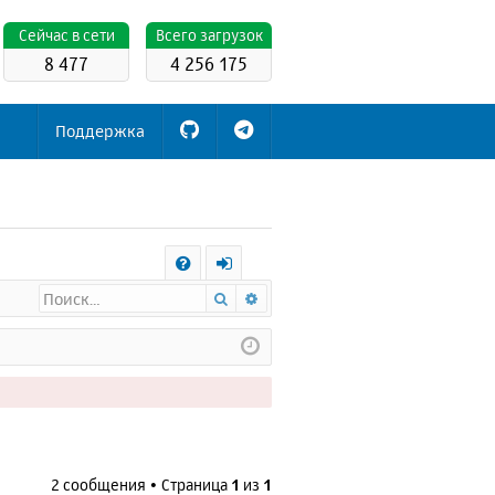
Cейчас в сети
Всего загрузок
8 477
4 256 175
Поддержка
С
Поиск
Расширенный поиск
FA
х
Q
о
д
2 сообщения • Страница
1
из
1