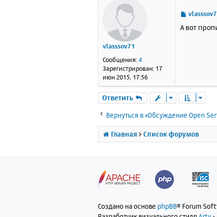
С
vlasssov
о
А вот проп
о
б
vlasssov71
щ
е
Сообщения:
4
н
Зарегистрирован:
17
и
июн 2015, 17:56
е
Ответить
Вернуться в «Обсуждение Open Ser
Главная
Список форумов
Создано на основе
phpBB
® Forum Sof
Разработчик визуального стиля
Arty
-