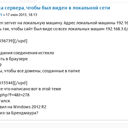
а сервера, чтобы был виден в локальной сети
71
»
17 июн 2015, 18:13
n server на локальную машину. Адрес локальной машины 192.16
ь так, чтобы сайт был виде со всех локальных машин 192.168.3.0
556739][/upd]
дания соединения истекло
ть в браузере
9
ы, чтобы все домены, созданные в папке
615544][/upd]
се что написано вот в этой теме
.php?f=4&t=278
ался.
вил на Windows 2012 R2
 из-за Брендмаура?