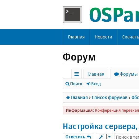
Главная
Новости
Скачат
Форум
Главная
Форумы
с
Поиск
Вход
ы
Главная
Список форумов
Обс
л
Информация:
Конференция переехал
к
и
Настройка сервера,
Ответить