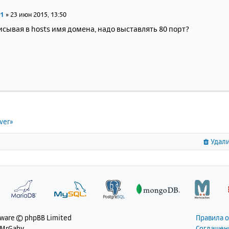
71
»
23 июн 2015, 13:50
исывая в hosts имя домена, надо выставлять 80 порт?
ver»
Удали
tware © phpBB Limited
Правила 
 MrGaby
Соглашен