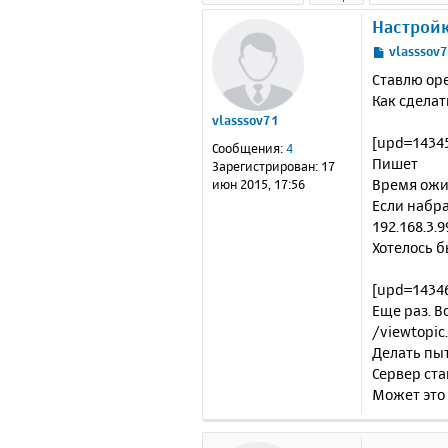
Настройк
С
vlasssov
о
Ставлю ope
о
Как сделат
б
vlasssov71
щ
е
[upd=1434
Сообщения:
4
н
Пишет
Зарегистрирован:
17
и
Время ожи
июн 2015, 17:56
е
Если набра
192.168.3.9
Хотелось б
[upd=1434
Еще раз. В
/viewtopic
Делать пыт
Сервер ста
Может это