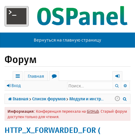
Вернуться на главную страницу
Форум
Главная
Поиск
Ра
с
о
х
Вход
ы
р
о
П
Главная
Список форумов
Модули и инструменты
л
у
д
о
Информация:
Конференция переехала на
GitHub
. Старый форум
к
м
и
доступен только для чтения.
и
ы
с
HTTP_X_FORWARDED_FOR (
к