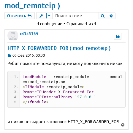
mod_remoteip )
Поиск
Расшире
Ответить
1 сообщение • Страница
1
из
1
c4343369
HTTP_X_FORWARDED_FOR ( mod_remoteip )
С
05 фев 2015, 00:30
о
Ребят помогите пожалуйста, не могу подключить никак.
о
б
щ
LoadModule
   remoteip_module         modul
е
es
/
mod_remoteip
.
so
н
<
IfModule
 remoteip_module
>
RemoteIPHeader
 X
-
Forwarded
-
For
и
RemoteIPInternalProxy
127.0
.
0.1
е
</
IfModule
>
и никак не выдает заголовок HTTP_X_FORWARDED_FOR
В
е