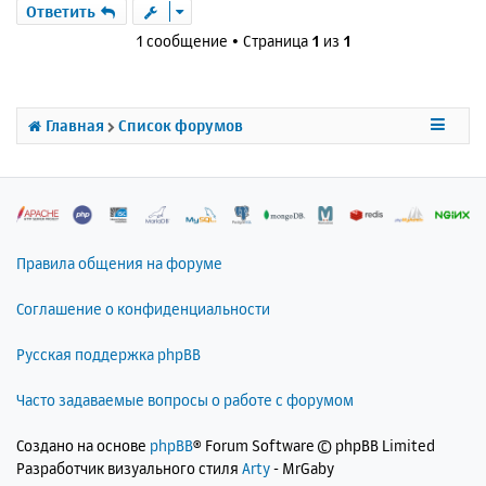
р
Ответить
н
1 сообщение • Страница
1
из
1
у
т
ь
с
Главная
Список форумов
я
к
н
а
ч
а
л
Правила общения на форуме
у
Соглашение о конфиденциальности
Русская поддержка phpBB
Часто задаваемые вопросы о работе с форумом
Создано на основе
phpBB
® Forum Software © phpBB Limited
Разработчик визуального стиля
Arty
- MrGaby