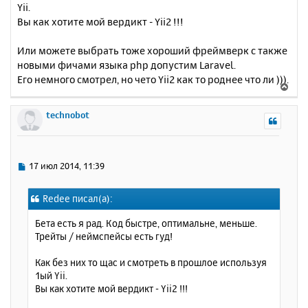
н
Yii.
ч
и
а
Вы как хотите мой вердикт - Yii2 !!!
е
л
у
Или можете выбрать тоже хороший фреймверк с также
новыми фичами языка php допустим Laravel.
Его немного смотрел, но чето Yii2 как то роднее что ли ))).
В
е
р
technobot
н
у
т
ь
С
17 июл 2014, 11:39
с
о
о
я
Redee писал(а):
б
к
щ
н
Бета есть я рад. Код быстре, оптимальне, меньше.
е
а
Трейты / неймспейсы есть гуд!
н
ч
и
а
Как без них то щас и смотреть в прошлое используя
е
л
1ый Yii.
у
Вы как хотите мой вердикт - Yii2 !!!