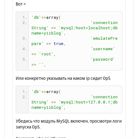
н
Вот >
е
а
н
ч
и
'db'
=>
array
(
а
е
'connection
л
String'
=>
'mysql:host=localhost;db
у
name=yiiblog'
,
'emulatePre
pare'
=>
true
,
'username'
=>
'root'
,
'password'
=>
''
,
Или конкретно указывать на каком ip сидит OpS
'db'
=>
array
(
'connection
String'
=>
'mysql:host=127.0.0.1;db
name=yiiblog'
,
Убедись что модуль MySQL включен, просмотри логи
запуска OpS.