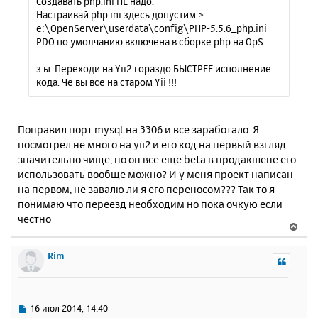
Создавать php.ini НЕ надо.
Настраивай php.ini здесь допустим >
e:\OpenServer\userdata\config\PHP-5.5.6_php.ini
PDO по умолчанию включена в сборке php на OpS.
з.ы. Переходи на Yii2 гораздо БЫСТРЕЕ исполнение
кода. Че вы все на старом Yii !!!
Поправил порт mysql на 3306 и все заработало. Я
посмотрел не много на yii2 и его код на первый взгляд
значительно чище, но он все еще beta в продакшене его
использовать вообще можно? И у меня проект написан
на первом, не завалю ли я его переносом??? Так то я
понимаю что переезд необходим но пока очкую если
честно
В
е
р
Rim
н
у
т
ь
С
16 июл 2014, 14:40