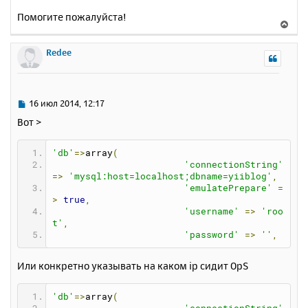
Помогите пожалуйста!
В
е
р
Redee
н
у
т
ь
С
16 июл 2014, 12:17
с
о
Вот >
о
я
б
к
щ
'db'
=>
array
(
н
е
'connectionString'
а
н
=>
'mysql:host=localhost;dbname=yiiblog'
,
ч
'emulatePrepare'
=
и
а
>
true
,
е
л
'username'
=>
'roo
у
t'
,
'password'
=>
''
,
Или конкретно указывать на каком ip сидит OpS
'db'
=>
array
(