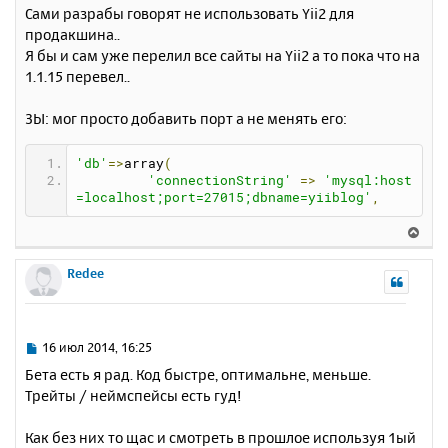
с
о
Сами разрабы говорят не использовать Yii2 для
о
я
продакшина..
б
к
Я бы и сам уже перелил все сайты на Yii2 а то пока что на
щ
н
е
1.1.15 перевел..
а
н
ч
и
а
ЗЫ: мог просто добавить порт а не менять его:
е
л
у
'db'
=>
array
(
'connectionString'
=>
'mysql:host
=localhost;port=27015;dbname=yiiblog'
,
В
е
р
Redee
н
у
т
ь
С
16 июл 2014, 16:25
с
о
Бета есть я рад. Код быстре, оптимальне, меньше.
о
я
Трейты / неймспейсы есть гуд!
б
к
щ
н
е
Как без них то щас и смотреть в прошлое используя 1ый
а