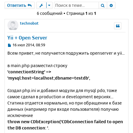
Поиск
Расшире
Ответить
6 сообщений • Страница
1
из
1
technobot
Yii + Open Server
С
16 июл 2014, 08:59
о
Всем привет, не получается подружить openserver и yii...
о
б
в main.php разместил строку
щ
е
'connectionString' =>
н
'mysql:host=localhost;dbname=testdb',
и
е
Создал php.ini и добавил модули для mysql pdo, тоже
самое сделал в production и development версиях...
Статика отдается нормально, но при обращении к базе
данных (например при входе пользователя) получаю
исключение
throw new CDbException('CDbConnection failed to open
the DB connection: '.