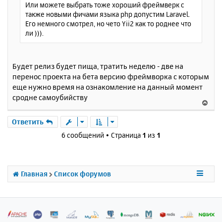
Или можете выбрать тоже хороший фреймверк с
также новыми фичами языка php допустим Laravel.
Его немного смотрел, но чето Yii2 как то роднее что
ли ))).
Будет релиз будет пища, тратить неделю - две на
перенос проекта на бета версию фреймворка с которым
еще нужно время на ознакомление на данный момент
сродне самоубийству
В
е
р
Ответить
н
6 сообщений • Страница
1
из
1
у
т
ь
с
Главная
Список форумов
я
к
н
а
ч