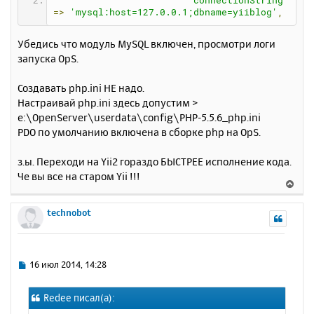
'connectionString'
=>
'mysql:host=127.0.0.1;dbname=yiiblog'
,
Убедись что модуль MySQL включен, просмотри логи
запуска OpS.
Создавать php.ini НЕ надо.
Настраивай php.ini здесь допустим >
e:\OpenServer\userdata\config\PHP-5.5.6_php.ini
PDO по умолчанию включена в сборке php на OpS.
з.ы. Переходи на Yii2 гораздо БЫСТРЕЕ исполнение кода.
Че вы все на старом Yii !!!
В
е
р
technobot
н
у
т
ь
С
16 июл 2014, 14:28
с
о
о
я
Redee писал(а):
б
к
щ