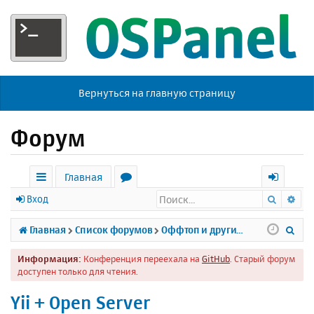
Вернуться на главную страницу
Форум
Главная
Поиск
Ра
с
о
х
Вход
ы
р
о
П
Главная
Список форумов
Оффтоп и другие темы
л
у
д
о
Информация:
Конференция переехала на
GitHub
. Старый форум
к
м
и
доступен только для чтения.
и
ы
с
Yii + Open Server
к