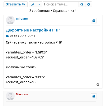
Поиск
Расшире
Ответить
2 сообщения • Страница
1
из
1
miraage
Дефолтные настройки PHP
С
04 дек 2013, 20:11
о
Сейчас вижу такие настройки PHP
о
б
variables_order = "EGPCS"
щ
е
request_order = "EGPCS"
н
и
Должны же стоять
е
variables_order = "GPCS"
request_order = "GP"
В
е
р
Максим
н
у