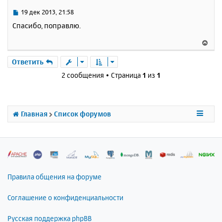
т
ь
С
19 дек 2013, 21:58
с
о
Спасибо, поправлю.
о
я
б
к
В
щ
н
е
е
а
р
Ответить
н
ч
н
и
2 сообщения • Страница
1
из
1
а
у
е
л
т
у
ь
с
Главная
Список форумов
я
к
н
а
ч
а
л
Правила общения на форуме
у
Соглашение о конфиденциальности
Русская поддержка phpBB