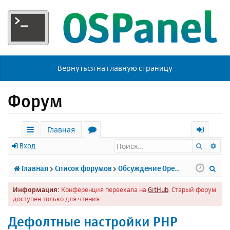
Вернуться на главную страницу
Форум
Главная
Поиск
Ра
с
о
х
Вход
ы
р
о
П
Главная
Список форумов
Обсуждение Open Server
л
у
д
о
Информация:
Конференция переехала на
GitHub
. Старый форум
к
м
и
доступен только для чтения.
и
ы
с
Дефолтные настройки PHP
к