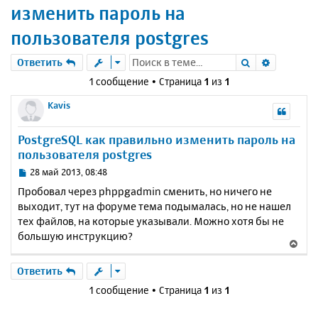
изменить пароль на
пользователя postgres
Поиск
Расшире
Ответить
1 сообщение • Страница
1
из
1
Kavis
PostgreSQL как правильно изменить пароль на
пользователя postgres
С
28 май 2013, 08:48
о
Пробовал через phppgadmin сменить, но ничего не
о
выходит, тут на форуме тема подымалась, но не нашел
б
тех файлов, на которые указывали. Можно хотя бы не
щ
е
большую инструкцию?
В
н
е
и
р
Ответить
е
н
1 сообщение • Страница
1
из
1
у
т