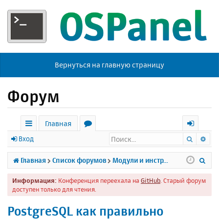
Вернуться на главную страницу
Форум
Главная
Поиск
Ра
с
о
х
Вход
ы
р
о
П
Главная
Список форумов
Модули и инструменты
л
у
д
о
Информация:
Конференция переехала на
GitHub
. Старый форум
к
м
и
доступен только для чтения.
и
ы
с
PostgreSQL как правильно
к