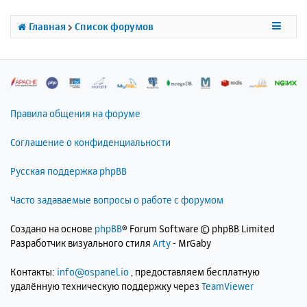
ь
с
Главная
Список форумов
я
к
н
а
ч
а
л
Правила общения на форуме
у
Соглашение о конфиденциальности
Русская поддержка phpBB
Часто задаваемые вопросы о работе с форумом
Создано на основе
phpBB
® Forum Software © phpBB Limited
Разработчик визуального стиля
Arty
- MrGaby
Контакты:
info@ospanel.io
, предоставляем бесплатную
удалённую техническую поддержку через
TeamViewer