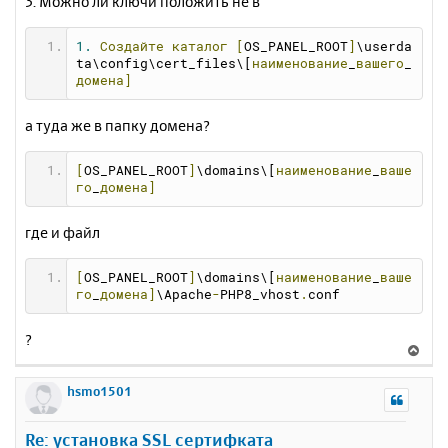
3. Можно ли ключи положить не в
1.
Создайте
каталог
[
OS_PANEL_ROOT
]
\userda
ta\config\cert_files\[
наименование
_
вашего
_
домена]
а туда же в папку домена?
[
OS_PANEL_ROOT
]
\domains\[
наименование
_
ваше
го
_
домена]
где и файл
[
OS_PANEL_ROOT
]
\domains\[
наименование
_
ваше
го
_
домена]
\Apache
-
PHP8_vhost
.
conf
?
В
е
р
hsmo1501
н
у
Re: установка SSL сертифката
т