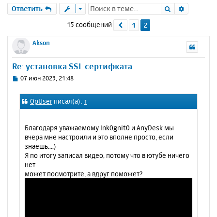
Поиск
Расшире
Ответить
15 сообщений
1
2
Пред.
Akson
Re: установка SSL сертифката
С
07 июн 2023, 21:48
о
о
OpUser
писал(а):
↑
б
щ
е
Благодаря уважаемому Ink0gnit0 и AnyDesk мы
н
вчера мне настроили и это вполне просто, если
и
знаешь....)
е
Я по итогу записал видео, потому что в ютубе ничего
нет
может посмотрите, а вдруг поможет?