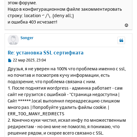
этом форуме.
б
к
Надо в конфигурационном файле закомментировать
щ
н
е
строку: location ~ /\. {deny all;}
а
н
и ошибка 403 исчезает!
ч
В
и
а
е
е
л
р
Songer
у
н
у
Re: установка SSL сертифката
т
ь
С
22 мар 2025, 23:04
с
о
Друзья, я не уверен на 100% что проблема именно с ssl,
о
я
но почитав и посмотрев кучу информации, есть
б
к
подозрение, что проблема связана с ним.
щ
н
е
1. После поднятия wordpress - админка работает - сам
а
н
сайт не грузится с ошибкой - "Страница недоступна |
ч
и
а
Сайт ******.local выполнил переадресацию слишком
е
л
много раз. | Попробуйте удалить файлы cookie. |
у
ERR_TOO_MANY_REDIRECTS
2. Конечно куки чистил, искал инфу по множественным
редиректам - но оно мне не помогло, я понимаю, что
решение рядом, и скорее всего связано с SSL.