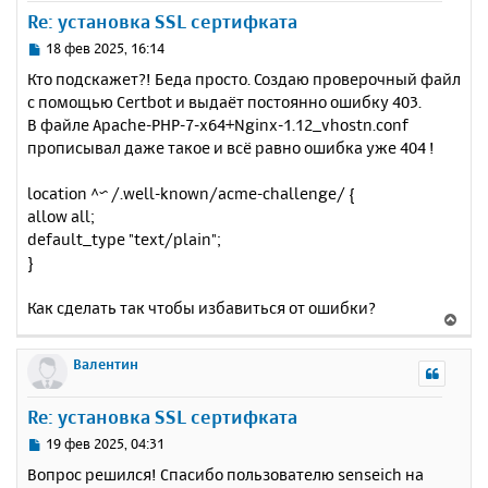
у
Re: установка SSL сертифката
т
ь
С
18 фев 2025, 16:14
с
о
Кто подскажет?! Беда просто. Создаю проверочный файл
о
я
с помощью Certbot и выдаёт постоянно ошибку 403.
б
к
В файле Apache-PHP-7-x64+Nginx-1.12_vhostn.conf
щ
н
е
прописывал даже такое и всё равно ошибка уже 404 !
а
н
ч
и
а
location ^~ /.well-known/acme-challenge/ {
е
л
allow all;
у
default_type "text/plain";
}
Как сделать так чтобы избавиться от ошибки?
В
е
р
Валентин
н
у
Re: установка SSL сертифката
т
ь
С
19 фев 2025, 04:31
с
о
Вопрос решился! Спасибо пользователю senseich на
о
я