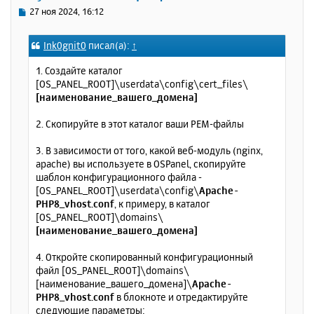
ь
С
27 ноя 2024, 16:12
с
о
о
я
Ink0gnit0
писал(а):
↑
б
к
щ
н
1. Создайте каталог
е
а
[OS_PANEL_ROOT]\userdata\config\cert_files\
н
ч
[наименование_вашего_домена]
и
а
е
л
2. Скопируйте в этот каталог ваши PEM-файлы
у
3. В зависимости от того, какой веб-модуль (nginx,
apache) вы используете в OSPanel, скопируйте
шаблон конфигурационного файла -
[OS_PANEL_ROOT]\userdata\config\
Apache-
PHP8_vhost.conf
, к примеру, в каталог
[OS_PANEL_ROOT]\domains\
[наименование_вашего_домена]
4. Откройте скопированный конфигурационный
файл [OS_PANEL_ROOT]\domains\
[наименование_вашего_домена]\
Apache-
PHP8_vhost.conf
в блокноте и отредактируйте
следующие параметры: