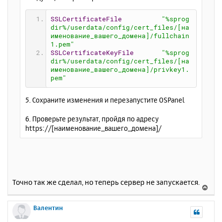
SSLCertificateFile
"%sprog
dir%/userdata/config/cert_files/[на
именование_вашего_домена]/fullchain
1.pem"
SSLCertificateKeyFile
"%sprog
dir%/userdata/config/cert_files/[на
именование_вашего_домена]/privkey1.
pem"
5. Сохраните изменения и перезапустите OSPanel
6. Проверьте результат, пройдя по адресу
https://[наименование_вашего_домена]/
Точно так же сделал, но теперь сервер не запускается.
В
е
р
Валентин
н