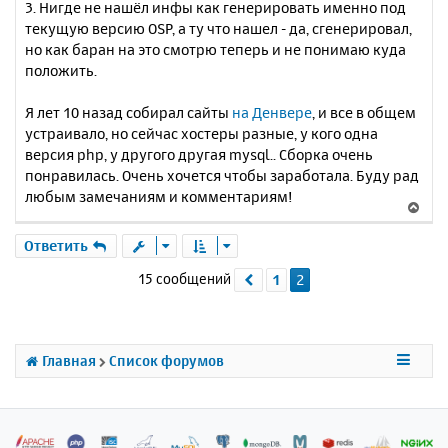
3. Нигде не нашёл инфы как генерировать именно под
текущую версию OSP, а ту что нашел - да, сгенерировал,
но как баран на это смотрю теперь и не понимаю куда
положить.
Я лет 10 назад собирал сайты
на Денвере
, и все в общем
устраивало, но сейчас хостеры разные, у кого одна
версия php, у другого другая mysql.. Сборка очень
понравилась. Очень хочется чтобы заработала. Буду рад
любым замечаниям и комментариям!
В
е
р
Ответить
н
15 сообщений
1
2
Пред.
у
т
ь
с
я
Главная
Список форумов
к
н
а
ч