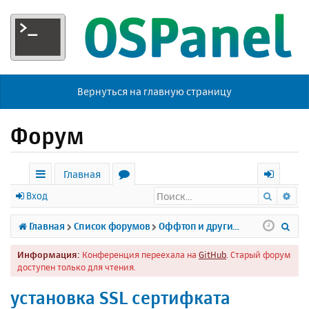
Вернуться на главную страницу
Форум
Главная
Поиск
Ра
с
о
х
Вход
ы
р
о
П
Главная
Список форумов
Оффтоп и другие темы
л
у
д
о
Информация:
Конференция переехала на
GitHub
. Старый форум
к
м
и
доступен только для чтения.
и
ы
с
установка SSL сертифката
к