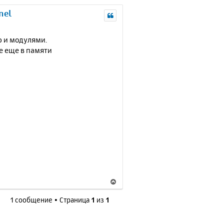
nel
ю и модулями.
е еще в памяти
В
е
1 сообщение • Страница
1
из
1
р
н
у