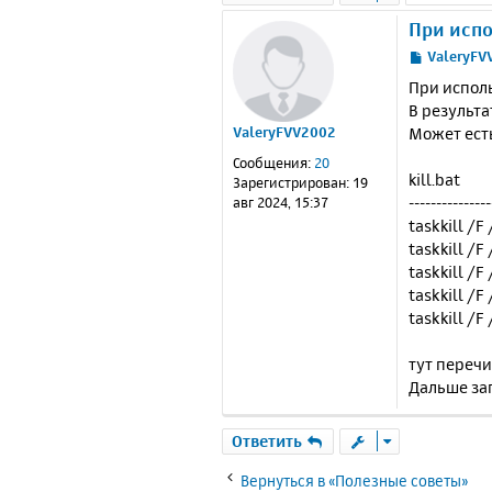
При испо
С
ValeryFV
о
При исполь
о
В результа
б
Может есть
ValeryFVV2002
щ
е
Сообщения:
20
н
kill.bat
Зарегистрирован:
19
и
---------------
авг 2024, 15:37
е
taskkill /F
taskkill /F
taskkill /F
taskkill /F
taskkill /
тут перечи
Дальше за
Ответить
Вернуться в «Полезные советы»