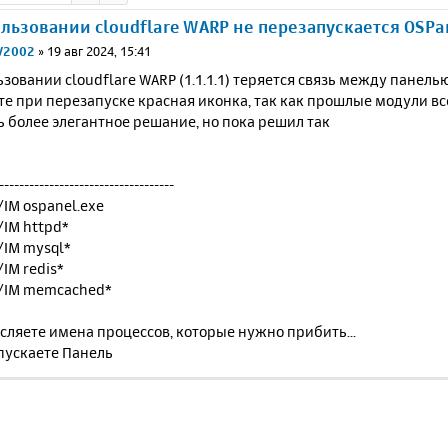
льзовании cloudflare WARP не перезапускается OSPa
V2002
»
19 авг 2024, 15:41
зовании cloudflare WARP (1.1.1.1) теряется связь между панель
те при перезапуске красная иконка, так как прошлые модули вс
 более элегантное решание, но пока решил так
-----------------------------------
 /IM ospanel.exe
 /IM httpd*
 /IM mysql*
 /IM redis*
F /IM memcached*
сляете имена процессов, которые нужно прибить...
пускаете Панель