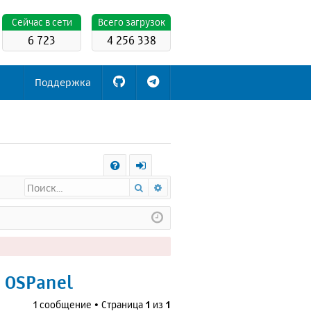
Cейчас в сети
Всего загрузок
6 723
4 256 338
Поддержка
С
Поиск
Расширенный поиск
FA
х
Q
о
д
 OSPanel
1 сообщение • Страница
1
из
1