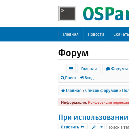
Главная
Новости
Скачат
Форум
Главная
Форумы
с
Поиск
Вход
ы
Главная
Список форумов
Пол
л
Информация:
Конференция переехал
к
и
При использовании 
Ответить