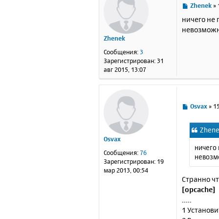
С
Zhenek
»
о
ничего не 
о
невозмож
б
Zhenek
щ
е
Сообщения:
3
н
Зарегистрирован:
31
и
авг 2015, 13:07
е
С
Osvax
»
15
о
о
Zhene
б
Osvax
щ
ничего 
е
Сообщения:
76
невозм
н
Зарегистрирован:
19
и
мар 2013, 00:54
е
Странно чт
[opcache]
.....
1 Установ