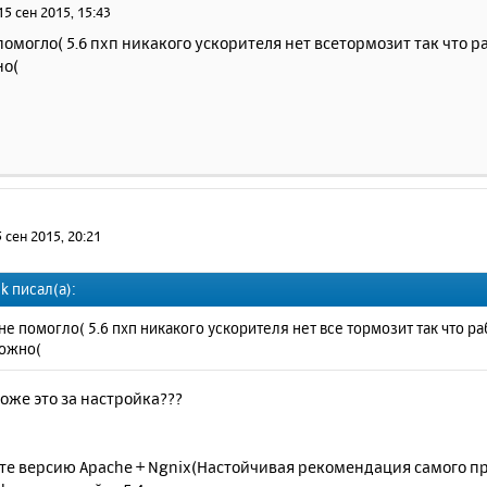
15 сен 2015, 15:43
помогло( 5.6 пхп никакого ускорителя нет всетормозит так что 
но(
 сен 2015, 20:21
k писал(а):
не помогло( 5.6 пхп никакого ускорителя нет все тормозит так что р
ожно(
оже это за настройка???
ите версию Apache + Ngnix(Настойчивая рекомендация самого п