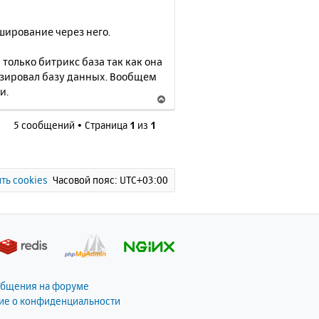
ширование через него.
только битрикс база так как она
изировал базу данных. Вообщем
и.
В
е
5 сообщений • Страница
1
из
1
р
н
у
т
ь
ть cookies
Часовой пояс:
UTC+03:00
с
я
к
н
а
ч
а
общения на форуме
л
ие о конфиденциальности
у