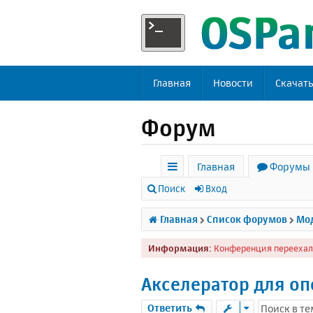
Главная
Новости
Скачат
Форум
Главная
Форумы
с
Поиск
Вход
ы
Главная
Список форумов
Мод
л
Информация:
Конференция переехал
к
и
Акселератор для о
Ответить