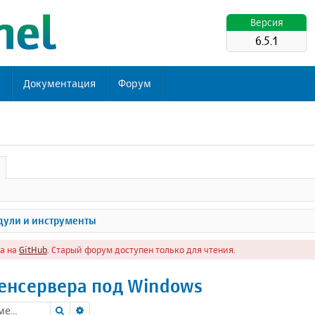
Версия
6.5.1
ь
Документация
Форум
ули и инструменты
а на
GitHub
. Старый форум доступен только для чтения.
пенсервера под Windows
Поиск
Расширенный поиск