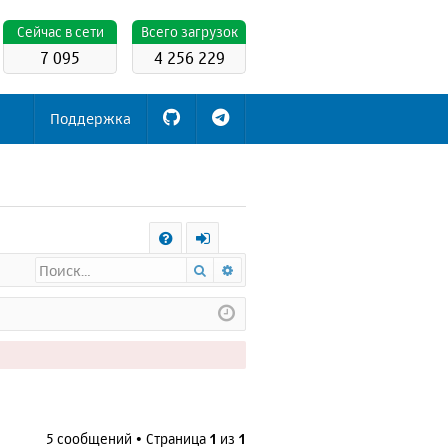
Cейчас в сети
Всего загрузок
7 095
4 256 229
Поддержка
С
Поиск
Расширенный поиск
FA
х
Q
о
д
5 сообщений • Страница
1
из
1