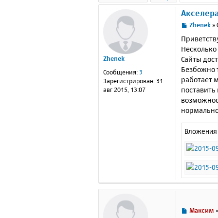
Акселера
С
Zhenek
»
о
Приветств
о
Несколько
б
Сайты дост
Zhenek
щ
е
Безбожно т
Сообщения:
3
н
работает 
Зарегистрирован:
31
и
поставить 
авг 2015, 13:07
е
возможнос
нормально
Вложения
С
Максим