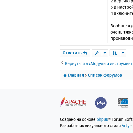
2 Версию p
3 В настр
4 Включит
Вообще я д
очень тяж
производи
Ответить
Вернуться в «Модули и инструмен
Главная
Список форумов
Создано на основе
phpBB
® Forum Sof
Разработчик визуального стиля
Arty
-