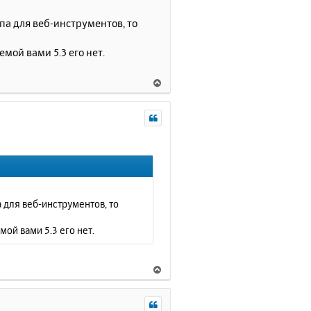
т
ь
упа для веб-инструментов, то
с
я
емой вами 5.3 его нет.
к
н
В
а
е
ч
р
а
н
л
у
у
т
ь
с
я
к
а для веб-инструментов, то
н
а
мой вами 5.3 его нет.
ч
а
л
В
у
е
р
н