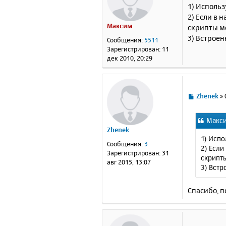
о
1) Использ
о
2) Если в 
б
Максим
скрипты мо
щ
е
3) Встроен
Сообщения:
5511
н
Зарегистрирован:
11
и
дек 2010, 20:29
е
С
Zhenek
»
о
о
Макси
б
Zhenek
щ
1) Испо
е
Сообщения:
3
2) Если
н
Зарегистрирован:
31
скрипты
и
авг 2015, 13:07
3) Встр
е
Спасибо, 