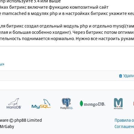
hp используйте 5.4 или выше
ойках битрикс включите функцию композитный сайт
е mamcached в модулях php и в настройках битрикс укажите ке
ля битрикс создал отдельный модуль php и отдельно mysql(там 
елая и большая особенно холдинг). Через битрикс потом оптим
тельность поднимается нормально. Нужно все настроить рукам
ты»
Удали
tware © phpBB Limited
Правила 
 MrGaby
Соглашен