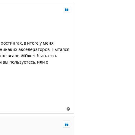
хостингах, в итоге у меня
 никаких акселераторов. Пытался
о не всало. МОжет быть есть
вы пользуетесь, или о
В
е
р
н
у