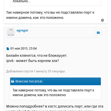
локально...
у
Так наверное потому, что вы не подставляли порт к
имени домена, как это положено.
В
е
р
egregor
н
у
т
ь
С
01 ноя 2013, 23:04
с
о
Билайн клянется, что не блокирует.
о
я
ipv6 - может быть корнем зла?
б
к
щ
н
е
Добавлено спустя 1 минуту 53 секунды:
а
н
ч
и
а
Максим писал(а):
е
л
Так наверное потому, что вы не подставляли порт к
у
имени домена, как это положено
Можно поподробнее? в хостс дописать порт, или где эта