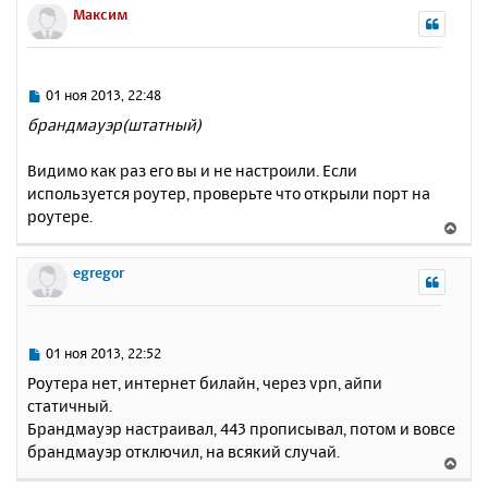
р
Максим
н
у
т
ь
С
01 ноя 2013, 22:48
с
о
брандмауэр(штатный)
о
я
б
к
Видимо как раз его вы и не настроили. Если
щ
н
е
используется роутер, проверьте что открыли порт на
а
н
роутере.
ч
В
и
а
е
е
л
р
egregor
у
н
у
т
ь
С
01 ноя 2013, 22:52
с
о
Роутера нет, интернет билайн, через vpn, айпи
о
я
статичный.
б
к
Брандмауэр настраивал, 443 прописывал, потом и вовсе
щ
н
е
брандмауэр отключил, на всякий случай.
а
В
н
ч
е