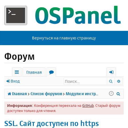
Вернуться на главную страницу
Форум
Главная
Поиск
Ра
с
о
х
Вход
ы
р
о
П
Главная
Список форумов
Модули и инструменты
л
у
д
о
Информация:
Конференция переехала на
GitHub
. Старый форум
к
м
и
доступен только для чтения.
и
ы
с
SSL. Сайт доступен по https
к