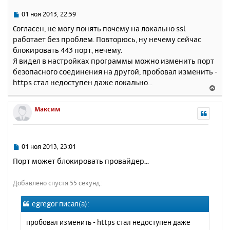
т
ь
С
01 ноя 2013, 22:59
с
о
Согласен, не могу понять почему на локально ssl
о
я
работает без проблем. Повторюсь, ну нечему сейчас
б
к
блокировать 443 порт, нечему.
щ
н
е
Я видел в настройках программы можно изменить порт
а
н
безопасного соединения на другой, пробовал изменить -
ч
и
а
https стал недоступен даже локально...
В
е
л
е
у
р
Максим
н
у
т
ь
С
01 ноя 2013, 23:01
с
о
Порт может блокировать провайдер...
о
я
б
к
Добавлено спустя 55 секунд:
щ
н
е
а
н
egregor писал(а):
ч
и
а
е
пробовал изменить - https стал недоступен даже
л