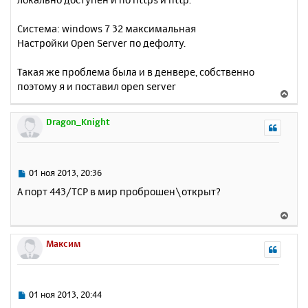
Система: windows 7 32 максимальная
Настройки Open Server по дефолту.
Такая же проблема была и в денвере, собственно
поэтому я и поставил open server
В
е
р
Dragon_Knight
н
у
т
ь
С
01 ноя 2013, 20:36
с
о
А порт 443/TCP в мир проброшен\открыт?
о
я
б
к
В
щ
н
е
е
а
р
Максим
н
ч
н
и
а
у
е
л
т
у
ь
С
01 ноя 2013, 20:44
с
о