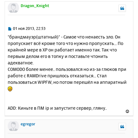
и
а
р
Dragon_Knight
е
л
н
у
у
т
ь
С
01 ноя 2013, 22:53
с
о
"брандмауэр(штатный)" - Самое что ненаесть зло. Он
о
я
пропускает всё кроме того что нужно пропускать... По
б
к
крайней мере в XP он работает именно так. Так что
щ
н
е
первым делом его в топку и поставьте чтонить
а
н
адекватное.
ч
и
а
COMODO более менее.. пользовался но из-за глюков при
е
л
работе с RAMDrive пришлось отказаться... Стал
у
пользоваться WIPFW, но потом перешёл на аппаратный
ADD: Киньте в ПМ ip и запустите сервер, гляну..
В
е
р
egregor
н
у