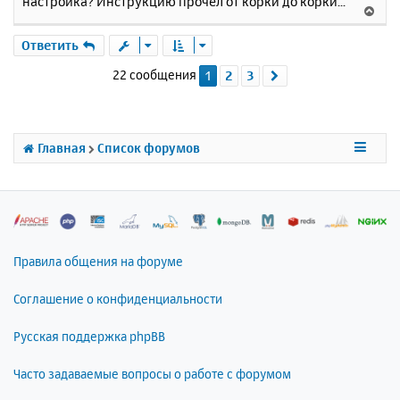
настройка? Инструкцию прочел от корки до корки...
В
е
р
Ответить
н
22 сообщения
1
2
3
След.
у
т
ь
с
я
Главная
Список форумов
к
н
а
ч
а
л
Правила общения на форуме
у
Соглашение о конфиденциальности
Русская поддержка phpBB
Часто задаваемые вопросы о работе с форумом