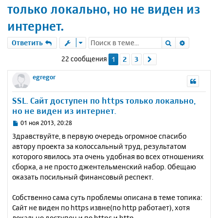
только локально, но не виден из
интернет.
Поиск
Расшире
Ответить
22 сообщения
1
2
3
След.
egregor
SSL. Сайт доступен по https только локально,
но не виден из интернет.
С
01 ноя 2013, 20:28
о
Здравствуйте, в первую очередь огромное спасибо
о
автору проекта за колоссальный труд, результатом
б
которого явилось эта очень удобная во всех отношениях
щ
е
сборка, а не просто джентельменский набор. Обещаю
н
оказать посильный финансовый респект.
и
е
Собственно сама суть проблемы описана в теме топика:
Сайт не виден по https извне(по http работает), хотя
локально доступен и по https и http.