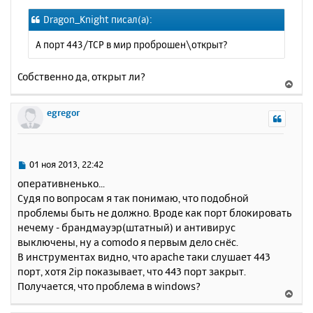
о
я
Dragon_Knight писал(а):
б
к
щ
н
А порт 443/TCP в мир проброшен\открыт?
е
а
н
ч
и
Собственно да, открыт ли?
а
В
е
л
е
у
р
egregor
н
у
т
ь
С
01 ноя 2013, 22:42
с
о
оперативненько...
о
я
Судя по вопросам я так понимаю, что подобной
б
к
проблемы быть не должно. Вроде как порт блокировать
щ
н
е
нечему - брандмауэр(штатный) и антивирус
а
н
выключены, ну а comodo я первым дело снёс.
ч
и
а
В инструментах видно, что apache таки слушает 443
е
л
порт, хотя 2ip показывает, что 443 порт закрыт.
у
Получается, что проблема в windows?
В
е