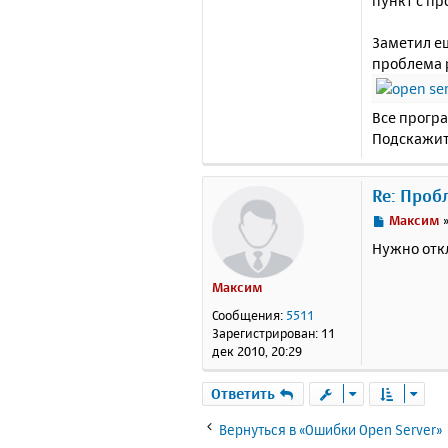
пункт с пр
Заметил ещ
проблема 
Все прогр
Подскажите
Re: Про
С
Максим
о
Нужно откл
о
б
Максим
щ
е
Сообщения:
5511
н
Зарегистрирован:
11
и
дек 2010, 20:29
е
Ответить
Вернуться в «Ошибки Open Server»