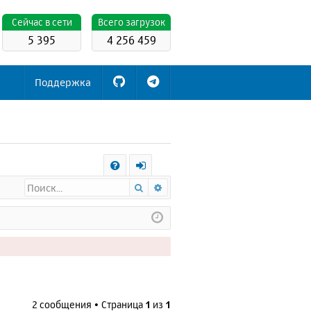
Cейчас в сети
Всего загрузок
5 395
4 256 459
Поддержка
С
Поиск
Расширенный поиск
FA
х
Q
о
д
2 сообщения • Страница
1
из
1