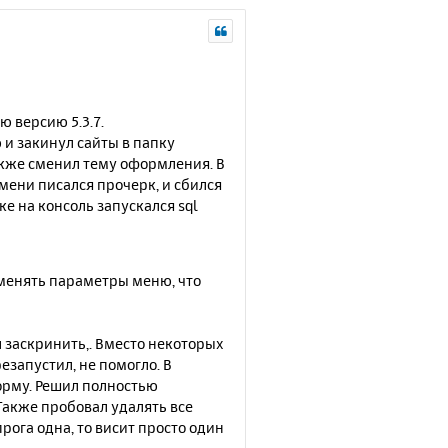
ю версию 5.3.7.
 и закинул сайты в папку
акже сменил тему оформления. В
мени писался прочерк, и сбился
ке на консоль запускался sql
 менять параметры меню, что
 заскринить,. Вместо некоторых
езапустил, не помогло. В
орму. Решил полностью
 Также пробовал удалять все
прога одна, то висит просто один