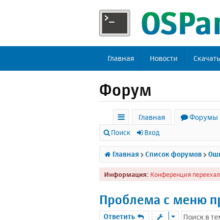
Главная
Новости
Скачат
Форум
Главная
Форумы
с
Поиск
Вход
ы
Главная
Список форумов
Оши
л
Информация:
Конференция переехал
к
и
Проблема с меню 
Ответить