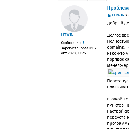
Проблем
С
LITWIN
»
о
Добрый де
о
б
Долгое вре
LITWIN
щ
е
Полностью 
Сообщения:
5
н
domains. 
Зарегистрирован:
07
и
какой-то 
окт 2020, 11:49
е
порядок са
менеджер
Перезапуст
показывать,
В какой-то
пунктов, н
настройках
переустано
программы 