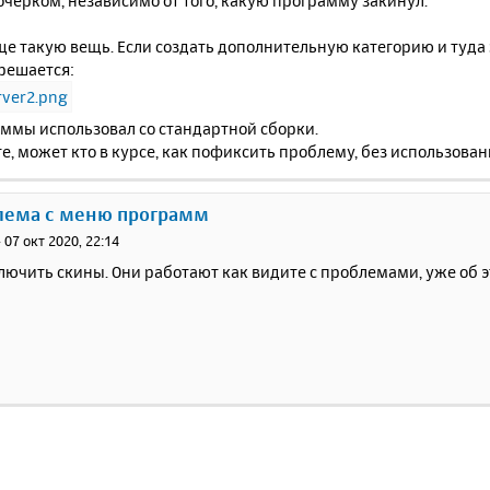
очерком, независимо от того, какую программу закинул.
е такую вещь. Если создать дополнительную категорию и туда 
решается:
аммы использовал со стандартной сборки.
, может кто в курсе, как пофиксить проблему, без использова
блема с меню программ
»
07 окт 2020, 22:14
ючить скины. Они работают как видите с проблемами, уже об э