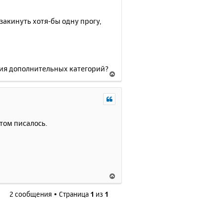
закинуть хотя-бы одну прогу,
ния дополнительных категорий?
В
е
р
н
у
т
том писалось.
ь
с
я
к
н
В
а
е
ч
2 сообщения • Страница
1
из
1
р
а
н
л
у
у