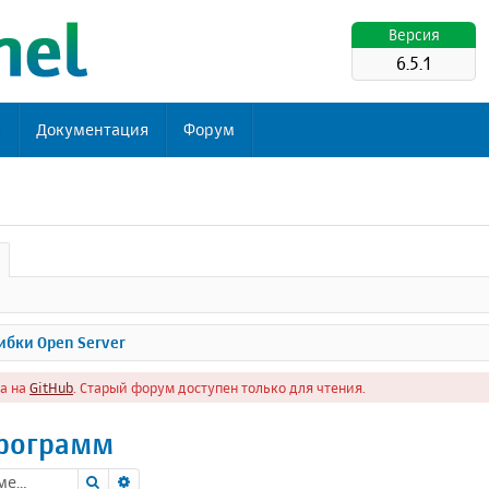
Версия
6.5.1
ь
Документация
Форум
бки Open Server
а на
GitHub
. Старый форум доступен только для чтения.
программ
Поиск
Расширенный поиск