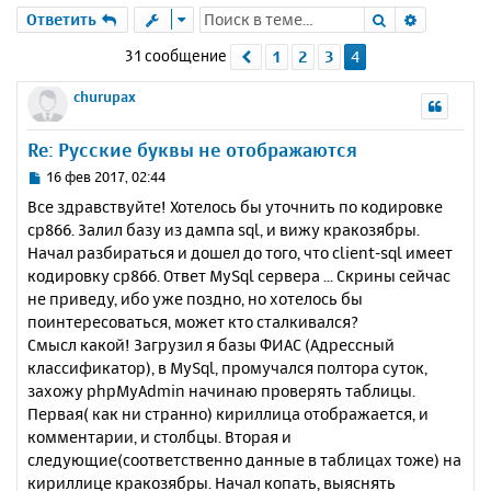
Поиск
Расшире
Ответить
31 сообщение
1
2
3
4
Пред.
churupax
Re: Русские буквы не отображаются
С
16 фев 2017, 02:44
о
Все здравствуйте! Хотелось бы уточнить по кодировке
о
cp866. Залил базу из дампа sql, и вижу кракозябры.
б
Начал разбираться и дошел до того, что client-sql имеет
щ
е
кодировку cp866. Ответ MySql сервера ... Скрины сейчас
н
не приведу, ибо уже поздно, но хотелось бы
и
поинтересоваться, может кто сталкивался?
е
Смысл какой! Загрузил я базы ФИАС (Адрессный
классификатор), в MySql, промучался полтора суток,
захожу phpMyAdmin начинаю проверять таблицы.
Первая( как ни странно) кириллица отображается, и
комментарии, и столбцы. Вторая и
следующие(соответственно данные в таблицах тоже) на
кириллице кракозябры. Начал копать, выяснять