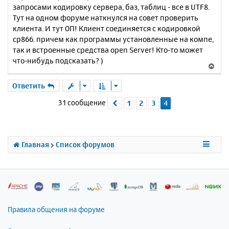
запросами кодировку сервера, баз, таблиц - все в UTF8.
Тут на одном форуме наткнулся на совет проверить
клиента. И тут ОП! Клиент соединяется с кодировкой
cp866. причем как программы установленные на компе,
так и встроенные средства open Server! Кто-то может
что-нибудь подсказать? )
В
е
р
Ответить
н
31 сообщение
1
2
3
4
Пред.
у
т
ь
с
я
Главная
Список форумов
к
н
а
ч
а
л
Правила общения на форуме
у