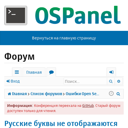
Вернуться на главную страницу
Форум
Главная
Поиск
Ра
с
о
х
Вход
ы
р
о
П
Главная
Список форумов
Ошибки Open Server
л
у
д
о
Информация:
Конференция переехала на
GitHub
. Старый форум
к
м
и
доступен только для чтения.
и
ы
с
Русские буквы не отображаются
к