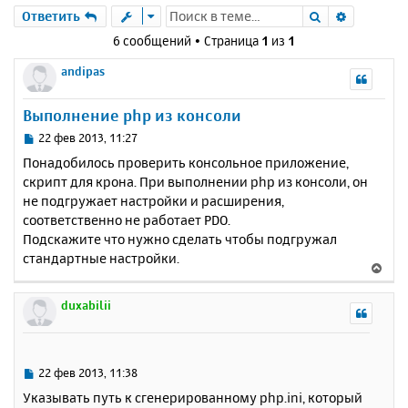
Поиск
Расшире
Ответить
6 сообщений • Страница
1
из
1
andipas
Выполнение php из консоли
С
22 фев 2013, 11:27
о
Понадобилось проверить консольное приложение,
о
скрипт для крона. При выполнении php из консоли, он
б
не подгружает настройки и расширения,
щ
е
соответственно не работает PDO.
н
Подскажите что нужно сделать чтобы подгружал
и
стандартные настройки.
В
е
е
р
duxabilii
н
у
т
ь
С
22 фев 2013, 11:38
с
о
Указывать путь к сгенерированному php.ini, который
о
я