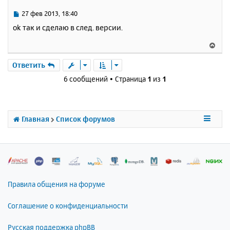
т
ь
С
27 фев 2013, 18:40
с
о
ok так и сделаю в след. версии.
о
я
б
к
В
щ
н
е
е
а
р
Ответить
н
ч
н
и
6 сообщений • Страница
1
из
1
а
у
е
л
т
у
ь
с
Главная
Список форумов
я
к
н
а
ч
а
л
Правила общения на форуме
у
Соглашение о конфиденциальности
Русская поддержка phpBB