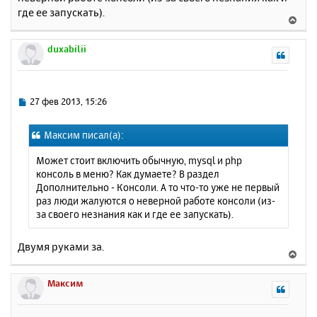
н
где ее запускать).
ч
В
и
а
е
е
л
р
duxabilii
у
н
у
т
ь
С
27 фев 2013, 15:26
с
о
о
я
Максим писал(а):
б
к
щ
н
Может стоит включить обычную, mysql и php
е
а
консоль в меню? Как думаете? В раздел
н
ч
Дополнительно - Консоли. А то что-то уже не первый
и
а
раз люди жалуются о неверной работе консоли (из-
е
л
за своего незнания как и где ее запускать).
у
Двумя руками за.
В
е
р
Максим
н
у