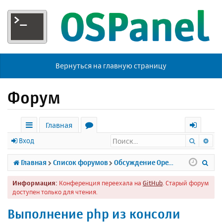
Вернуться на главную страницу
Форум
Главная
Поиск
Ра
с
о
х
Вход
ы
р
о
П
Главная
Список форумов
Обсуждение Open Server
л
у
д
о
Информация:
Конференция переехала на
GitHub
. Старый форум
к
м
и
доступен только для чтения.
и
ы
с
Выполнение php из консоли
к