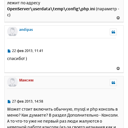
лежит по адресу
б
к
OpenServer\userdata\temp\config\php.ini
(параметр -
щ
н
е
c)
а
В
н
ч
е
и
а
р
andipas
е
л
н
у
у
т
ь
С
22 фев 2013, 11:41
с
о
спасибо! )
о
я
б
к
В
щ
н
е
е
а
р
Максим
н
ч
н
и
а
у
е
л
т
у
ь
С
27 фев 2013, 14:58
с
о
Может стоит включить обычную, mysql и php консоль в
о
я
меню? Как думаете? В раздел Дополнительно - Консоли.
б
к
А то что-то уже не первый раз люди жалуются о
щ
н
е
неверной работе консоли (из-за своего незнания как и
а