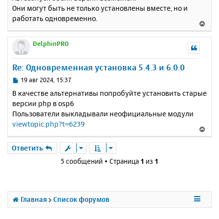
к
Они могут быть не только установлены вместе, но и
щ
н
е
работать одновременно.
а
В
н
ч
е
и
а
р
DelphinPRO
е
л
н
у
у
Re: Одновременная установка 5.4.3 и 6.0.0
т
ь
С
19 авг 2024, 15:37
с
о
В качестве альтернативы попробуйте установить старые
о
я
версии php в osp6
б
к
Пользователи выкладывали неофициальные модули
щ
н
е
viewtopic.php?t=6239
а
В
н
ч
е
и
а
р
Ответить
е
л
н
5 сообщений • Страница
1
из
1
у
у
т
ь
с
Главная
Список форумов
я
к