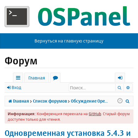
Вернуться на главную страницу
Форум
Главная
Поиск
Ра
с
о
х
Вход
ы
р
о
П
Главная
Список форумов
Обсуждение Open Server
л
у
д
о
Информация:
Конференция переехала на
GitHub
. Старый форум
к
м
и
доступен только для чтения.
и
ы
с
Одновременная установка 5.4.3 и
к