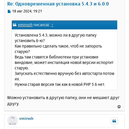
Re: Одновременная установка 5.4.3 и 6.0.0
т
ь
С
18 авг 2024, 19:21
с
о
о
я
vmirosh
писал(а):
↑
б
к
щ
н
Установлена 5.4.3, можно ли в другую папку
е
а
установить 6-ю?
н
ч
Как правильно сделать такое, чтоб не запороть
и
а
старую?
е
л
Ведь там ставятся библиотеки при установке
у
виндовие, может инсталяция новой версии испортит
старую.
Запускать естественно вручную без автостарта потом
их.
Нужна старая версия так как в новой PHP 5.6 нет.
Можно установить в другую папку, они не мешают друг
другу.
В
е
р
vmirosh
н
у