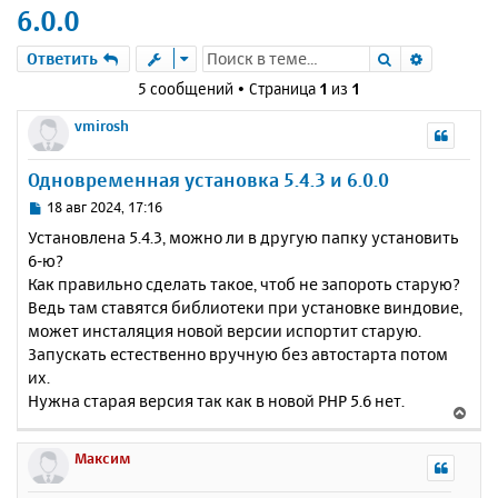
6.0.0
Поиск
Расшире
Ответить
5 сообщений • Страница
1
из
1
vmirosh
Одновременная установка 5.4.3 и 6.0.0
С
18 авг 2024, 17:16
о
Установлена 5.4.3, можно ли в другую папку установить
о
6-ю?
б
Как правильно сделать такое, чтоб не запороть старую?
щ
е
Ведь там ставятся библиотеки при установке виндовие,
н
может инсталяция новой версии испортит старую.
и
Запускать естественно вручную без автостарта потом
е
их.
Нужна старая версия так как в новой PHP 5.6 нет.
В
е
р
Максим
н
у