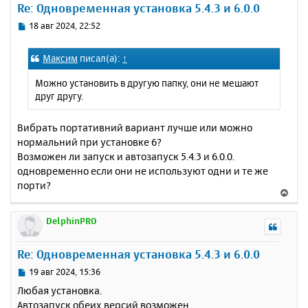
Re: Одновременная установка 5.4.3 и 6.0.0
т
ь
С
18 авг 2024, 22:52
с
о
о
я
Максим
писал(а):
↑
б
к
щ
н
Можно установить в другую папку, они не мешают
е
а
друг другу.
н
ч
и
а
е
Вибрать портативний вариант лучше или можно
л
нормальний при установке 6?
у
Возможен ли запуск и автозапуск 5.4.3 и 6.0.0.
одновременно если они не используют одни и те же
порти?
В
е
р
DelphinPRO
н
у
Re: Одновременная установка 5.4.3 и 6.0.0
т
ь
С
19 авг 2024, 15:36
с
о
Любая установка.
о
я
Автозапуск обеих версий возможен.
б