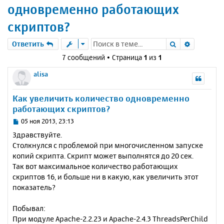
одновременно работающих
скриптов?
Поиск
Расшире
Ответить
7 сообщений • Страница
1
из
1
alisa
Как увеличить количество одновременно
работающих скриптов?
С
05 ноя 2013, 23:13
о
Здравствуйте.
о
Столкнулся с проблемой при многочисленном запуске
б
копий скрипта. Скрипт может выполнятся до 20 сек.
щ
е
Так вот максимальное количество работающих
н
скриптов 16, и больше ни в какую, как увеличить этот
и
показатель?
е
Побывал:
При модуле Apache-2.2.23 и Apache-2.4.3 ThreadsPerChild