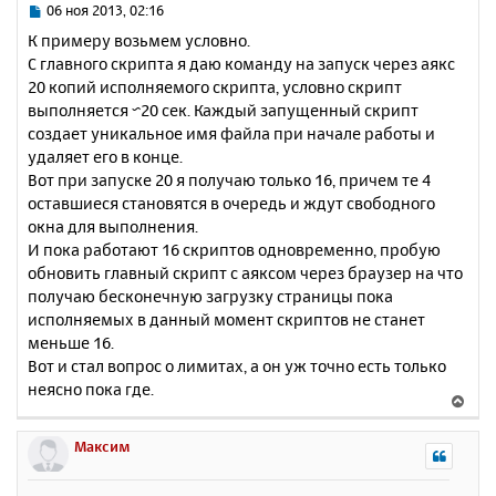
ь
С
06 ноя 2013, 02:16
с
о
К примеру возьмем условно.
о
я
С главного скрипта я даю команду на запуск через аякс
б
к
20 копий исполняемого скрипта, условно скрипт
щ
н
е
выполняется ~20 сек. Каждый запущенный скрипт
а
н
создает уникальное имя файла при начале работы и
ч
и
а
удаляет его в конце.
е
л
Вот при запуске 20 я получаю только 16, причем те 4
у
оставшиеся становятся в очередь и ждут свободного
окна для выполнения.
И пока работают 16 скриптов одновременно, пробую
обновить главный скрипт с аяксом через браузер на что
получаю бесконечную загрузку страницы пока
исполняемых в данный момент скриптов не станет
меньше 16.
Вот и стал вопрос о лимитах, а он уж точно есть только
неясно пока где.
В
е
р
Максим
н
у