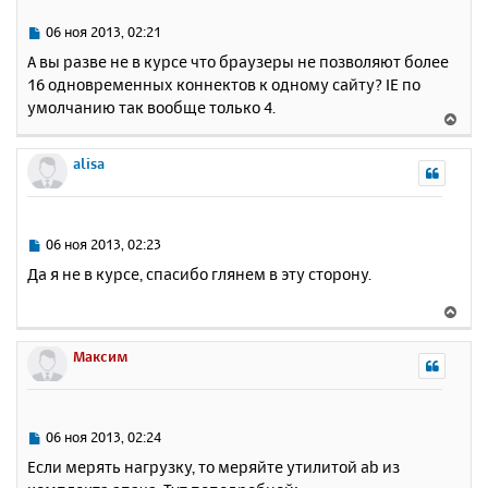
т
ь
С
06 ноя 2013, 02:21
с
о
А вы разве не в курсе что браузеры не позволяют более
о
я
16 одновременных коннектов к одному сайту? IE по
б
к
умолчанию так вообще только 4.
щ
н
В
е
а
е
н
ч
р
alisa
и
а
н
е
л
у
у
т
ь
С
06 ноя 2013, 02:23
с
о
Да я не в курсе, спасибо глянем в эту сторону.
о
я
б
к
В
щ
н
е
е
а
р
Максим
н
ч
н
и
а
у
е
л
т
у
ь
С
06 ноя 2013, 02:24
с
о
Если мерять нагрузку, то меряйте утилитой ab из
о
я