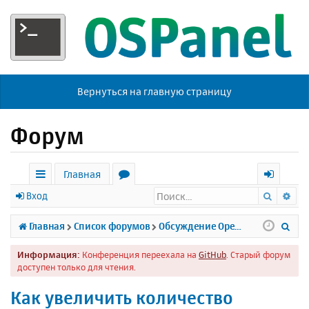
Вернуться на главную страницу
Форум
Главная
Поиск
Ра
с
о
х
Вход
ы
р
о
П
Главная
Список форумов
Обсуждение Open Server
л
у
д
о
Информация:
Конференция переехала на
GitHub
. Старый форум
к
м
и
доступен только для чтения.
и
ы
с
Как увеличить количество
к