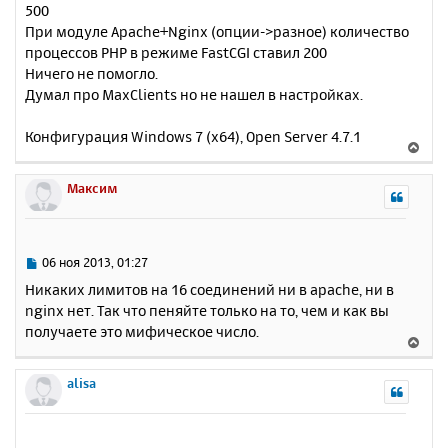
500
При модуле Apache+Nginx (опции->разное) количество
процессов PHP в режиме FastCGI ставил 200
Ничего не помогло.
Думал про MaxClients но не нашел в настройках.
Конфигурация Windows 7 (x64), Open Server 4.7.1
В
е
р
Максим
н
у
т
ь
С
06 ноя 2013, 01:27
с
о
Никаких лимитов на 16 соединений ни в apache, ни в
о
я
nginx нет. Так что пеняйте только на то, чем и как вы
б
к
получаете это мифическое число.
щ
н
В
е
а
е
н
ч
р
alisa
и
а
н
е
л
у
у
т