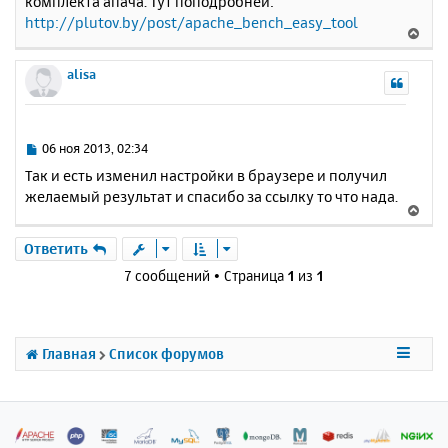
комплекта апача. Тут поподробней:
б
к
http://plutov.by/post/apache_bench_easy_tool
щ
н
В
е
а
е
н
ч
р
alisa
и
а
н
е
л
у
у
т
ь
С
06 ноя 2013, 02:34
с
о
Так и есть изменил настройки в браузере и получил
о
я
желаемый результат и спасибо за ссылку то что нада.
б
к
В
щ
н
е
е
а
р
Ответить
н
ч
н
и
7 сообщений • Страница
1
из
1
а
у
е
л
т
у
ь
с
Главная
Список форумов
я
к
н
а
ч