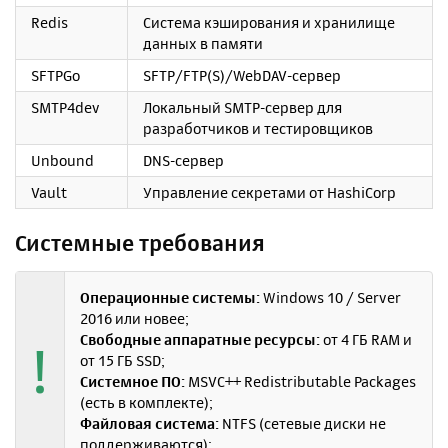
Redis
Система кэширования и хранилище
данных в памяти
SFTPGo
SFTP/FTP(S)/WebDAV-сервер
SMTP4dev
Локальный SMTP-сервер для
разработчиков и тестировщиков
Unbound
DNS-сервер
Vault
Управление секретами от HashiCorp
Системные требования
Операционные системы:
Windows 10 / Server
2016 или новее;
Свободные аппаратные ресурсы:
от 4 ГБ RAM и
!
от 15 ГБ SSD;
Системное ПО:
MSVC++ Redistributable Packages
(есть в комплекте);
Файловая система:
NTFS (сетевые диски не
поддерживаются);