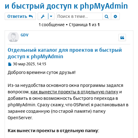
и быстрый доступ к phpMyAdmin
Поиск
Расшире
Ответить
1 сообщение • Страница
1
из
1
GDV
Отдельный каталог для проектов и быстрый
доступ к phpMyAdmin
С
30 мар 2025, 14:15
о
Доброго времени суток друзья!
о
б
Из-за неудобства основного окна программы задался
щ
е
вопросом,
как вынести проекты в отдельную папку
и
н
добавить в окно возможность быстрого перехода в
и
phpMyAdmin. Сразу скажу, что OSPanel я распаковывал в
е
заранее созданную (по старой памяти) папку
OpenServer.
Как вынести проекты в отдельную папку: