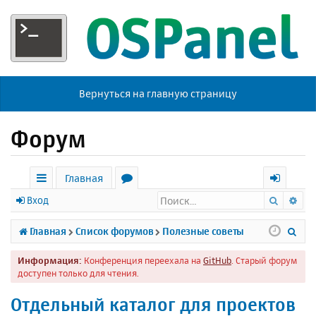
Вернуться на главную страницу
Форум
Главная
Поиск
Ра
с
о
х
Вход
ы
р
о
П
Главная
Список форумов
Полезные советы
л
у
д
о
Информация:
Конференция переехала на
GitHub
. Старый форум
к
м
и
доступен только для чтения.
и
ы
с
Отдельный каталог для проектов
к