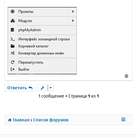
В
е
р
Ответить
н
1 сообщение • Страница
1
из
1
у
т
ь
с
Главная
Список форумов
я
к
н