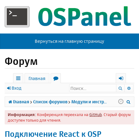
Вернуться на главную страницу
Форум
Главная
Поиск
Ра
с
о
х
Вход
ы
р
о
П
Главная
Список форумов
Модули и инструменты
л
у
д
о
Информация:
Конференция переехала на
GitHub
. Старый форум
к
м
и
доступен только для чтения.
и
ы
с
Подключение React к OSP
к