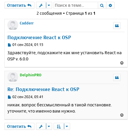
Поиск
Расшире
Ответить
2 сообщения • Страница
1
из
1
Codderr
Подключение React к OSP
С
01 сен 2024, 01:15
о
Здравствуйте, подскажите как мне установить React на
о
OSP v. 6.0.0
б
В
щ
е
е
р
DelphinPRO
н
н
и
у
е
Re: Подключение React к OSP
т
ь
С
02 сен 2024, 05:41
с
о
никак. вопрос бессмысленный в такой постановке.
о
я
уточните, что именно вам нужно.
б
к
В
щ
н
е
е
а
р
Ответить
н
ч
н