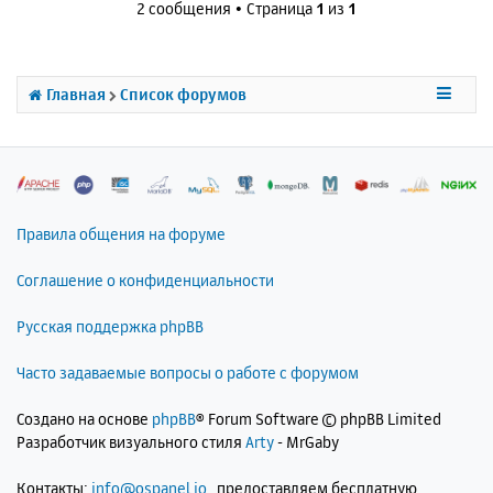
и
2 сообщения • Страница
1
из
1
а
у
е
л
т
у
ь
с
Главная
Список форумов
я
к
н
а
ч
а
л
Правила общения на форуме
у
Соглашение о конфиденциальности
Русская поддержка phpBB
Часто задаваемые вопросы о работе с форумом
Создано на основе
phpBB
® Forum Software © phpBB Limited
Разработчик визуального стиля
Arty
- MrGaby
Контакты:
info@ospanel.io
, предоставляем бесплатную