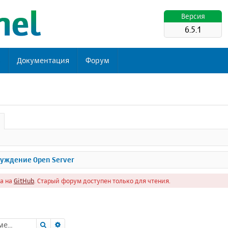
Версия
6.5.1
ь
Документация
Форум
уждение Open Server
а на
GitHub
. Старый форум доступен только для чтения.
Поиск
Расширенный поиск