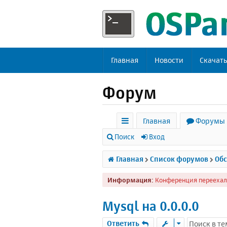
Главная
Новости
Скачат
Форум
Главная
Форумы
с
Поиск
Вход
ы
Главная
Список форумов
Обс
л
Информация:
Конференция переехал
к
и
Mysql на 0.0.0.0
Ответить