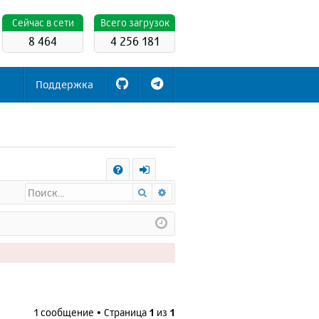
Cейчас в сети
Всего загрузок
8 464
4 256 181
Поддержка
С
Поиск
Расширенный поиск
FA
х
Q
о
д
1 сообщение • Страница
1
из
1