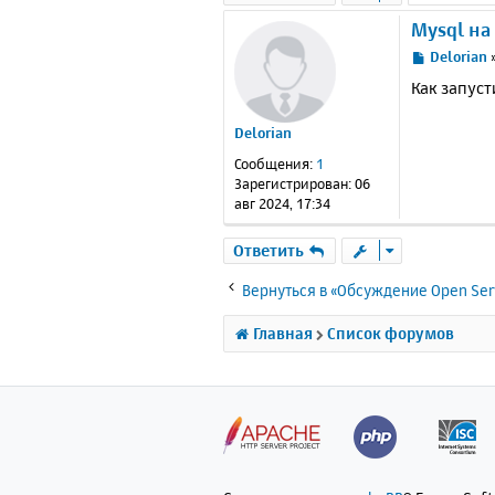
Mysql на 
С
Delorian
о
Как запуст
о
б
Delorian
щ
е
Сообщения:
1
н
Зарегистрирован:
06
и
авг 2024, 17:34
е
Ответить
Вернуться в «Обсуждение Open Ser
Главная
Список форумов