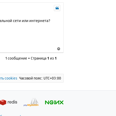
альной сети или интернета?
В
е
1 сообщение • Страница
1
из
1
р
н
у
т
ь
ть cookies
Часовой пояс:
UTC+03:00
с
я
к
н
а
ч
а